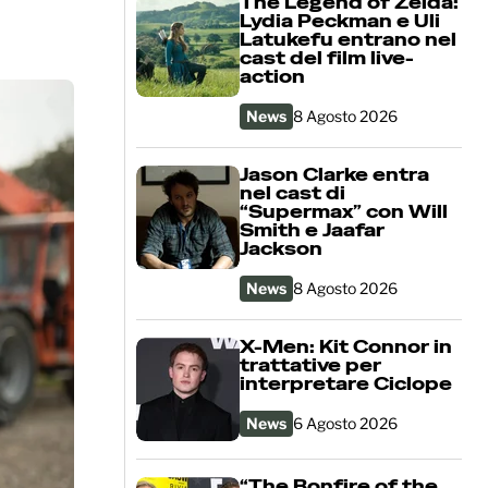
The Legend of Zelda:
Lydia Peckman e Uli
Latukefu entrano nel
cast del film live-
action
News
8 Agosto 2026
Jason Clarke entra
nel cast di
“Supermax” con Will
Smith e Jaafar
Jackson
News
8 Agosto 2026
X-Men: Kit Connor in
trattative per
interpretare Ciclope
News
6 Agosto 2026
“The Bonfire of the