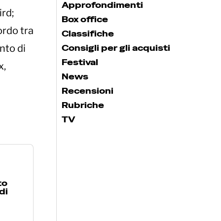
Approfondimenti
ird;
Box office
ordo tra
Classifiche
nto di
Consigli per gli acquisti
Festival
x,
News
Recensioni
Rubriche
TV
to
di