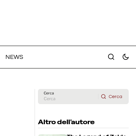
NEWS
i di
Mark Ruffalo sarà il protagonista di
"Santo Subito!", il nuovo film di
Bertrand Bonello
Cerca
Cerca
Cerca
Altro dell’autore