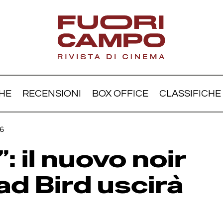
HE
RECENSIONI
BOX OFFICE
CLASSIFICHE
 Gunn”: il nuovo noir sci-f
26
 Bird uscirà nel 2026
: il nuovo noir
rad Bird uscirà