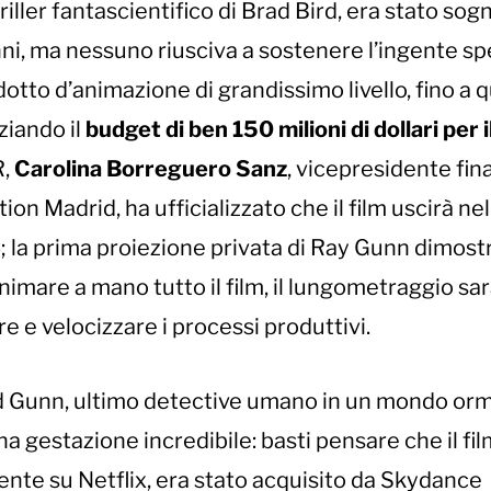
riller fantascientifico di Brad Bird, era stato sog
ni, ma nessuno riusciva a sostenere l’ingente s
dotto d’animazione di grandissimo livello, fino a
ziando il
budget di ben 150 milioni di dollari per il
R,
Carolina Borreguero Sanz
, vicepresidente fin
n Madrid, ha ufficializzato che il film uscirà nel
6; la prima proiezione privata di Ray Gunn dimost
 animare a mano tutto il film, il lungometraggio sa
re e velocizzare i processi produttivi.
 Gunn, ultimo detective umano in un mondo orm
na gestazione incredibile: basti pensare che il fil
ente su Netflix, era stato acquisito da Skydance