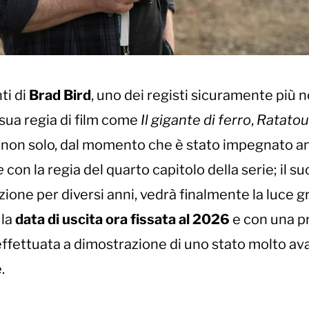
ti di
Brad Bird
, uno dei registi sicuramente più n
sua regia di film come
Il gigante di ferro
,
Ratatoui
 non solo, dal momento che è stato impegnato a
e
con la regia del quarto capitolo della serie; il s
azione per diversi anni, vedrà finalmente la luce g
 la
data di uscita ora fissata al 2026
e con una p
effettuata a dimostrazione di uno stato molto a
.