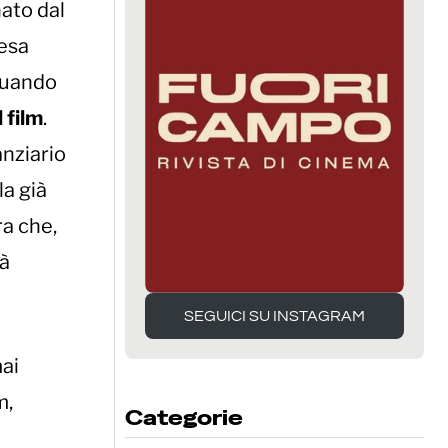
nato dal
pesa
 quando
 film
.
anziario
la già
ra che,
rà
SEGUICI SU INSTAGRAM
SEGUICI SU INSTAGRAM
ai
m,
Categorie