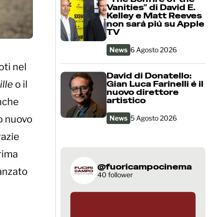
Vanities” di David E.
Kelley e Matt Reeves
non sarà più su Apple
TV
News
6 Agosto 2026
oti nel
David di Donatello:
lle
o il
Gian Luca Farinelli è il
nuovo direttore
artistico
nche
uo nuovo
News
5 Agosto 2026
razie
rima
@fuoricampocinema
vanzato
40 follower