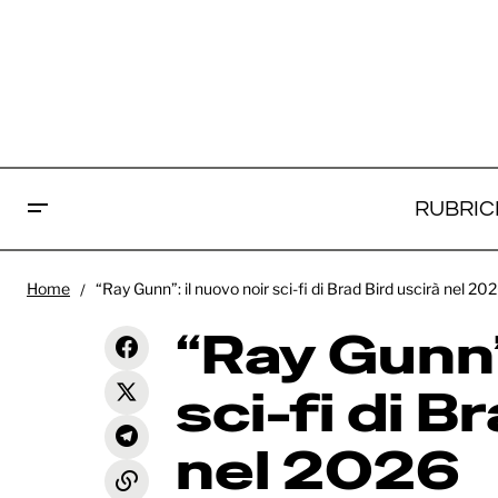
RUBRIC
“Ray
"Predator: Badlands" domina un
Home
“Ray Gunn”: il nuovo noir sci-fi di Brad Bird uscirà nel 20
News
Brad
weekend al box-office da record!
“Ray Gunn”
sci-fi di B
nel 2026