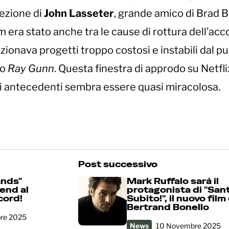
rezione di
John Lasseter
, grande amico di Brad B
m era stato anche tra le cause di rottura dell’acc
zionava progetti troppo costosi e instabili dal pu
so
Ray Gunn
. Questa finestra di approdo su Netfli
i antecedenti sembra essere quasi miracolosa.
Post successivo
ands"
Mark Ruffalo sarà il
end al
protagonista di "San
cord!
Subito!", il nuovo film 
Bertrand Bonello
re 2025
News
10 Novembre 2025