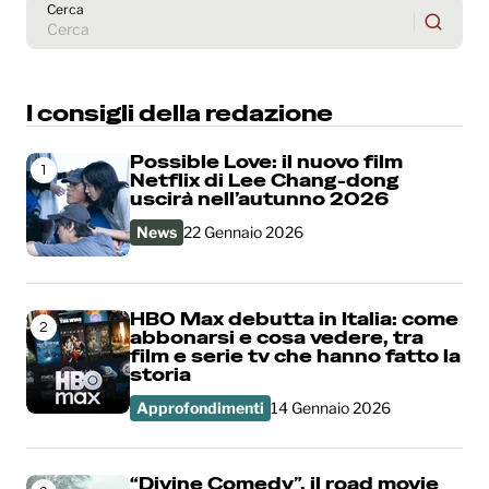
Cerca
I consigli della redazione
Possible Love: il nuovo film
1
Netflix di Lee Chang-dong
uscirà nell’autunno 2026
News
22 Gennaio 2026
HBO Max debutta in Italia: come
2
abbonarsi e cosa vedere, tra
film e serie tv che hanno fatto la
storia
Approfondimenti
14 Gennaio 2026
“Divine Comedy”, il road movie