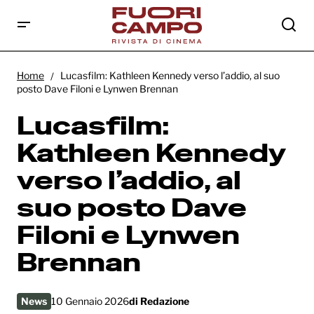
Lucasfilm: Kathleen Kennedy verso l’addio,
al suo posto Dave Filoni e Lynwen Brennan
Home
Lucasfilm: Kathleen Kennedy verso l’addio, al suo
posto Dave Filoni e Lynwen Brennan
Lucasfilm:
Kathleen Kennedy
verso l’addio, al
suo posto Dave
Filoni e Lynwen
Brennan
News
10 Gennaio 2026
di
Redazione