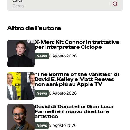
Cerca
Altro dell’autore
X-Men: Kit Connor in trattative
per interpretare Ciclope
News
6 Agosto 2026
“The Bonfire of the Vanities” di
David E. Kelley e Matt Reeves
non sarà più su Apple TV
News
6 Agosto 2026
David di Donatello: Gian Luca
Farinelli è il nuovo direttore
artistico
News
5 Agosto 2026