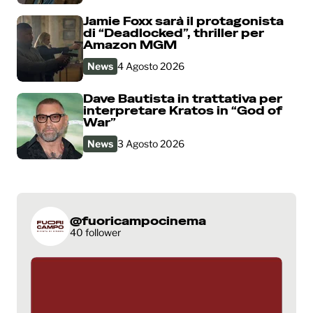
Jamie Foxx sarà il protagonista
di “Deadlocked”, thriller per
Amazon MGM
News
4 Agosto 2026
Dave Bautista in trattativa per
interpretare Kratos in “God of
War”
News
3 Agosto 2026
@fuoricampocinema
40 follower