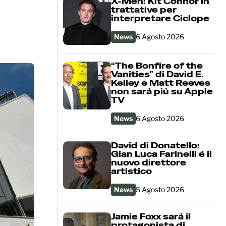
X-Men: Kit Connor in
trattative per
interpretare Ciclope
News
6 Agosto 2026
“The Bonfire of the
Vanities” di David E.
Kelley e Matt Reeves
non sarà più su Apple
TV
News
6 Agosto 2026
David di Donatello:
Gian Luca Farinelli è il
nuovo direttore
artistico
News
5 Agosto 2026
Jamie Foxx sarà il
protagonista di