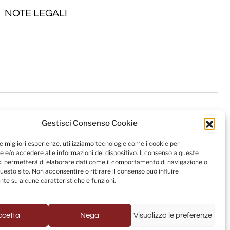
NOTE LEGALI
Gestisci Consenso Cookie
le migliori esperienze, utilizziamo tecnologie come i cookie per
 e/o accedere alle informazioni del dispositivo. Il consenso a queste
ci permetterà di elaborare dati come il comportamento di navigazione o
questo sito. Non acconsentire o ritirare il consenso può influire
te su alcune caratteristiche e funzioni.
Powered by
USB S.p.A. - Società Benefit
ccetta
Nega
Visualizza le preferenze