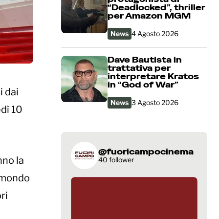
“Deadlocked”, thriller
per Amazon MGM
News
4 Agosto 2026
Dave Bautista in
trattativa per
interpretare Kratos
in “God of War”
i dai
News
3 Agosto 2026
edì 10
@fuoricampocinema
nno la
40 follower
l mondo
ri