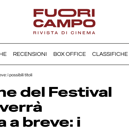
HE
RECENSIONI
BOX OFFICE
CLASSIFICHE
elezione del Festival di
 i possibili titoli
à annunciata a breve: i p
ne del Festival
i
 verrà
 a breve: i