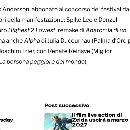
es Anderson, abbonato al concorso del festival da 
ori della manifestazione: Spike Lee e Denzel
oro
Highest 2 Lowest
, remake di
Anatomia di un
 ma anche
Alpha
di Julia Ducournau (Palma d’Oro 
 Joachim Trier, con Renate Reinsve (Miglior
La persona peggiore del mondo
).
Post successivo
Il film live action di
msday
Zelda uscirà a marzo
2027