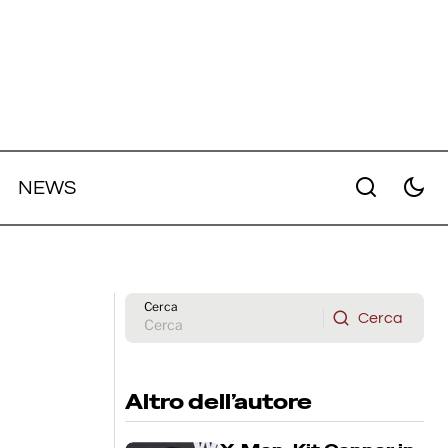
NEWS
 Cannes
ossibili
Il film live action di Zelda uscirà a
marzo 2027
Cerca
Cerca
Cerca
Altro dell’autore