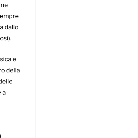
ene
 sempre
a dallo
si).
sica e
ro della
delle
 a
a