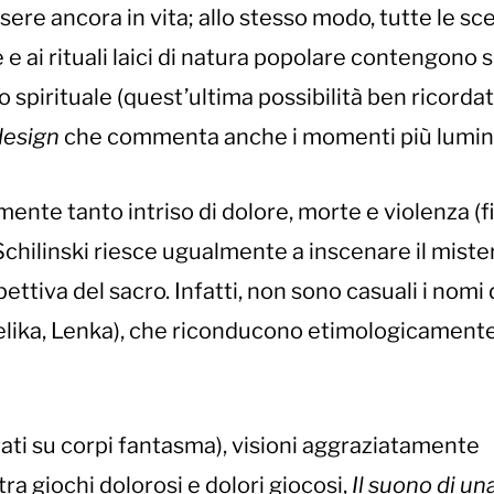
ssere ancora in vita; allo stesso modo, tutte le sc
e e ai rituali laici di natura popolare contengono
o spirituale (quest’ultima possibilità ben ricordat
design
che commenta anche i momenti più lumino
ente tanto intriso di dolore, morte e violenza (fi
Schilinski riesce ugualmente a inscenare il miste
ettiva del sacro. Infatti, non sono casuali i nomi 
elika, Lenka), che riconducono etimologicamente
ati su corpi fantasma), visioni aggraziatamente
ra giochi dolorosi e dolori giocosi,
Il suono di un