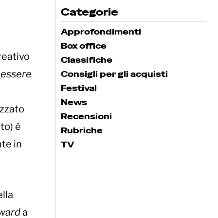
Categorie
Approfondimenti
Box office
reativo
Classifiche
essere
Consigli per gli acquisti
Festival
News
zzato
Recensioni
to) è
Rubriche
te in
TV
lla
rward
a