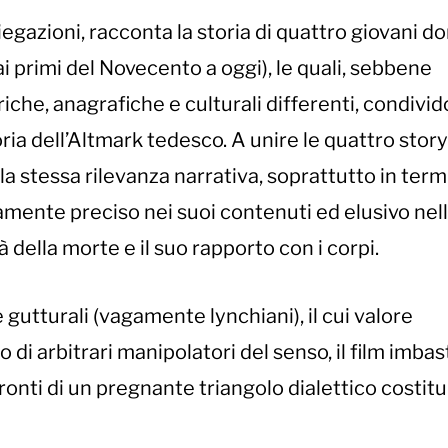
iegazioni, racconta la storia di quattro giovani d
dai primi del Novecento a oggi), le quali, sebbene
che, anagrafiche e culturali differenti, condivido
oria dell’Altmark tedesco. A unire le quattro story
 la stessa rilevanza narrativa, soprattutto in termi
mente preciso nei suoi contenuti ed elusivo nel
à della morte e il suo rapporto con i corpi.
gutturali (vagamente lynchiani), il cui valore
 di arbitrari manipolatori del senso, il film imbas
onti di un pregnante triangolo dialettico costitu