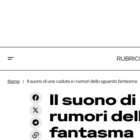
RUBRIC
Il
Premi César 2026: "L'Attachement
Home
Il suono di una caduta e i rumori dello sguardo fantasma
- La tenerezza" è il miglior film della
Recensioni
de
50esima edizione
Il suono di
rumori del
fantasma