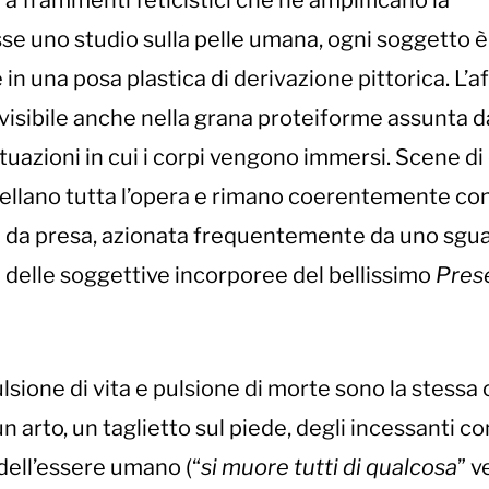
 a frammenti feticistici che ne amplificano la
se uno studio sulla pelle umana, ogni soggetto è
 una posa plastica di derivazione pittorica. L’af
 visibile anche nella grana proteiforme assunta d
situazioni in cui i corpi vengono immersi. Scene di
ostellano tutta l’opera e rimano coerentemente con
a da presa, azionata frequentemente da uno sgu
ga delle soggettive incorporee del bellissimo
Pres
ione di vita e pulsione di morte sono la stessa c
n arto, un taglietto sul piede, degli incessanti co
 dell’essere umano (“
si muore tutti di qualcosa
” v