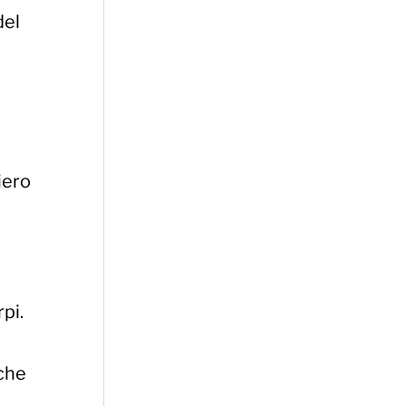
del
iero
pi.
 che