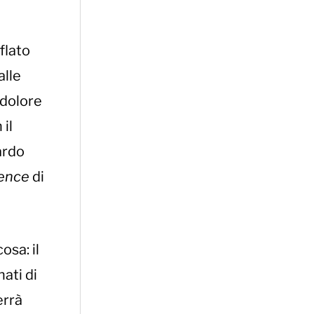
flato
alle
 dolore
 il
ardo
ence
di
osa: il
nati di
errà