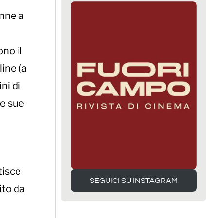
onne a
no il
line (a
ni di
le sue
tisce
SEGUICI SU INSTAGRAM
ito da
SEGUICI SU INSTAGRAM