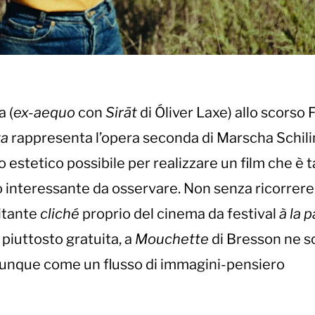
a (
ex-aequo
con
Sirāt
di Óliver Laxe) allo scorso 
ta
rappresenta l’opera seconda di Marscha Schili
 estetico possibile per realizzare un film che è 
 interessante da osservare. Non senza ricorrere
itante
cliché
proprio del cinema da festival
à la 
, piuttosto gratuita, a
Mouchette
di Bresson ne s
omunque come un flusso di immagini-pensiero