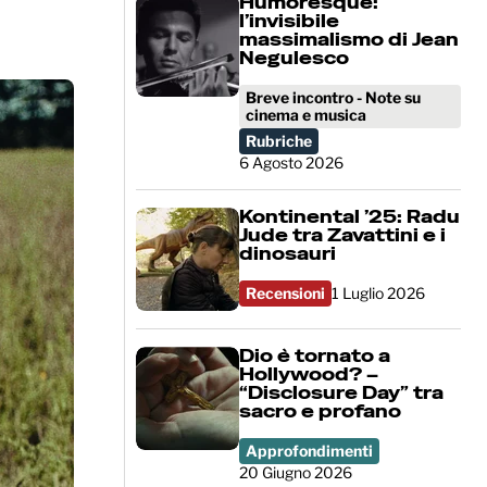
Humoresque:
l’invisibile
massimalismo di Jean
Negulesco
Breve incontro - Note su
cinema e musica
Rubriche
6 Agosto 2026
Kontinental ’25: Radu
Jude tra Zavattini e i
dinosauri
Recensioni
1 Luglio 2026
Dio è tornato a
Hollywood? –
“Disclosure Day” tra
sacro e profano
Approfondimenti
20 Giugno 2026