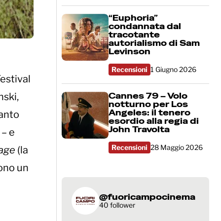
“Euphoria”
condannata dal
tracotante
autorialismo di Sam
Levinson
Recensioni
1 Giugno 2026
Festival
Cannes 79 – Volo
nski,
notturno per Los
Angeles: il tenero
tanto
esordio alla regia di
John Travolta
 – e
Recensioni
28 Maggio 2026
page
(la
ono un
@fuoricampocinema
40 follower