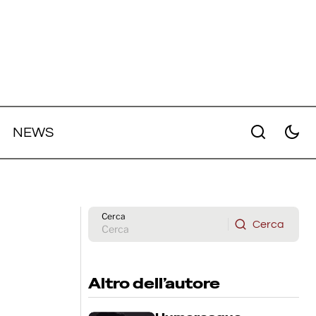
NEWS
rumori
God of War: Amazon svela il primo
scatto di Kratos e Atreus nella
nuova serie
Cerca
Cerca
Cerca
Altro dell’autore