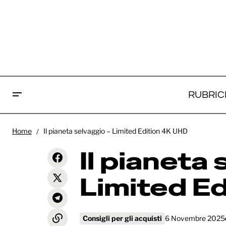
RUBRIC
"Gremlins 3" ha una data d'uscita:
Consigli per gli
Home
Il pianeta selvaggio – Limited Edition 4K UHD
sarà al cinema nel 2027
acquisti
Il pianeta 
Limited E
Consigli per gli acquisti
6 Novembre 2025