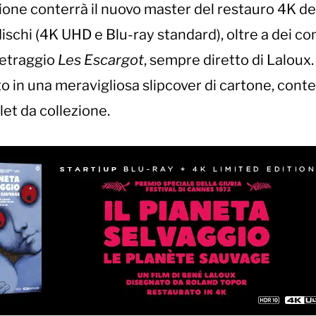
ione conterrà il nuovo master del restauro 4K del 
dischi (4K UHD e Blu-ray standard), oltre a dei co
ometraggio
Les Escargot
, sempre diretto di Laloux. 
o in una meravigliosa slipcover di cartone, cont
et da collezione.