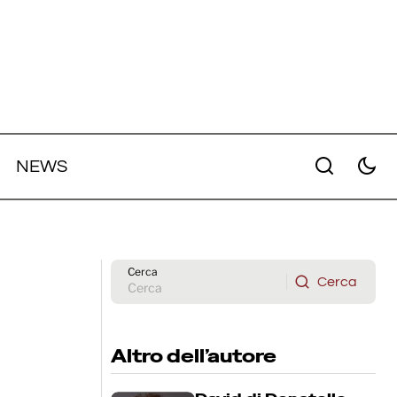
NEWS
mited
Jennifer Lawrence ed Emma Stone
produrranno un film su Miss Piggy
dei Muppet
Cerca
Cerca
Cerca
Altro dell’autore