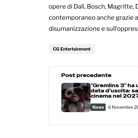
opere di Dalì, Bosch, Magritte, 
contemporaneo anche grazie ad 
disumanizzazione e sull’oppres
CG Entertainment
Post precedente
"Gremlins 3" ha 
data d'uscita: sa
cinema nel 202
News
6 Novembre 2