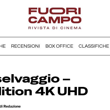
HE
RECENSIONI
BOX OFFICE
CLASSIFICHE
Il pianeta selvaggio – Li
Edition 4K UHD
selvaggio –
dition 4K UHD
di
Redazione