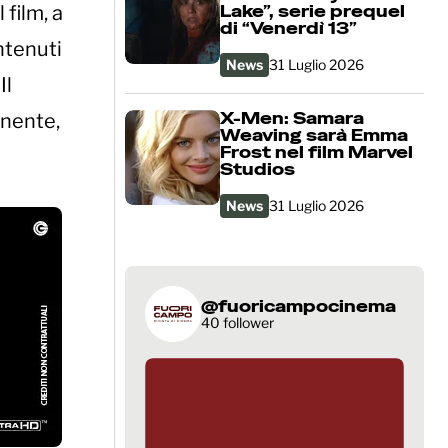
film, a
Lake”, serie prequel
di “Venerdì 13”
ntenuti
News
31 Luglio 2026
Il
X-Men: Samara
enente,
Weaving sarà Emma
Frost nel film Marvel
Studios
News
31 Luglio 2026
@fuoricampocinema
40 follower