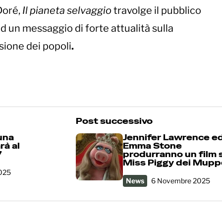
Doré,
Il pianeta selvaggio
travolge il pubblico
un messaggio di forte attualità sulla
sione dei popoli
.
Post successivo
una
Jennifer Lawrence e
rà al
Emma Stone
7
produrranno un film 
Miss Piggy dei Mupp
025
News
6 Novembre 2025