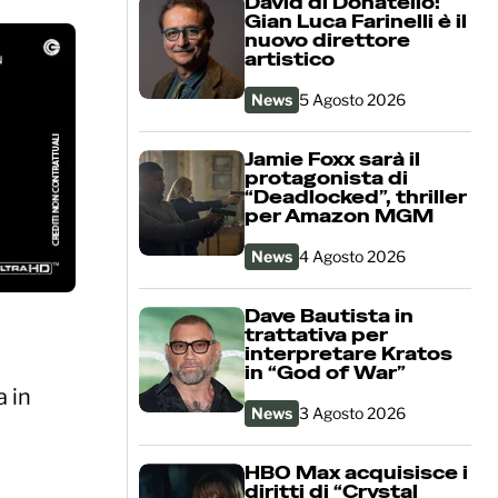
David di Donatello:
Gian Luca Farinelli è il
nuovo direttore
artistico
News
5 Agosto 2026
Jamie Foxx sarà il
protagonista di
“Deadlocked”, thriller
per Amazon MGM
News
4 Agosto 2026
Dave Bautista in
trattativa per
interpretare Kratos
in “God of War”
a in
News
3 Agosto 2026
HBO Max acquisisce i
diritti di “Crystal