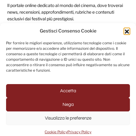
Il portale online dedicato al mondo del cinema, dove troverai
news, recensioni, approfondimenti, rubriche e contenuti
esclusivi dai festival più prestigiosi.
Gestisci Consenso Cookie
Redazione
Per fornire le migliori esperienze, utilizziamo tecnologie come i cookie
per memorizzare e/o accedere alle informazioni del dispositivo. Il
Categorie
consenso a queste tecnologie ci permetterà di elaborare dati come il
comportamento di navigazione o ID unici su questo sito. Non
Link utili
acconsentire o ritirare il consenso può influire negativamente su alcune
caratteristiche e funzioni.
Seguici sui social
Accetta
Nega
© 2025 Fuori Campo - Testata Giornalistica registrata al
Visualizza le preferenze
Tribunale di Napoli (Registrazione n. 33 del 31/07/2022)
Powered by
USB S.p.A. - Società Benefit
Cookie Policy
Privacy Policy