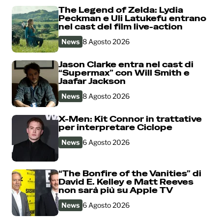
The Legend of Zelda: Lydia
Peckman e Uli Latukefu entrano
nel cast del film live-action
News
8 Agosto 2026
Jason Clarke entra nel cast di
“Supermax” con Will Smith e
Jaafar Jackson
News
8 Agosto 2026
X-Men: Kit Connor in trattative
per interpretare Ciclope
News
6 Agosto 2026
“The Bonfire of the Vanities” di
David E. Kelley e Matt Reeves
non sarà più su Apple TV
News
6 Agosto 2026