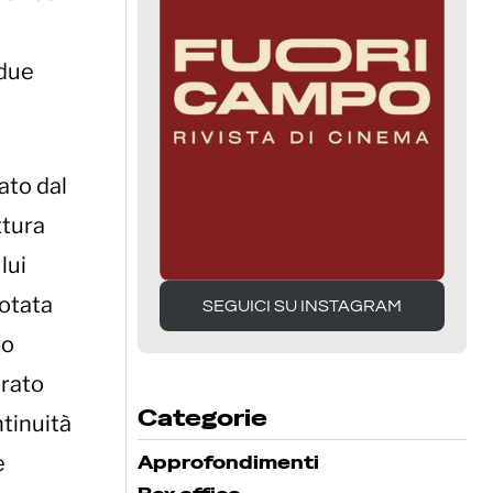
 due
ato dal
ttura
lui
dotata
SEGUICI SU INSTAGRAM
SEGUICI SU INSTAGRAM
to
urato
Categorie
ntinuità
e
Approfondimenti