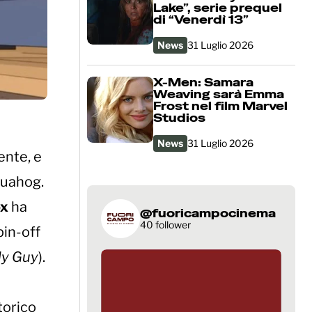
Lake”, serie prequel
di “Venerdì 13”
News
31 Luglio 2026
X-Men: Samara
Weaving sarà Emma
Frost nel film Marvel
Studios
News
31 Luglio 2026
ente, e
Quahog.
ox
ha
@fuoricampocinema
40 follower
pin-off
ly Guy
).
h
torico