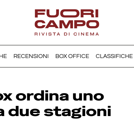
HE
RECENSIONI
BOX OFFICE
CLASSIFICHE
iffin: Fox ordina uno spin
 stagioni su Stewie
Fox ordina uno
a due stagioni