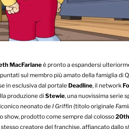
eth MacFarlane
è pronto a espandersi ulteriorm
no puntati sul membro più amato della famiglia di 
se in esclusiva dal portale
Deadline
, il network
F
lla produzione di
Stewie
, una nuovissima serie s
l’iconico neonato de
I Griffin
(titolo originale
Fami
ello show, prodotto come sempre dal colosso
20t
lo stesso creatore del franchise, affiancato dallo s