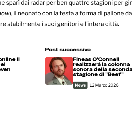
e sparì dai radar per ben quattro stagioni per gir
Show
), il neonato con la testa a forma di pallone da
e stabilmente i suoi genitori e l’intera città.
Post successivo
nline il
Fineas O'Connell
del
realizzerà la colonna
even
sonora della second
stagione di "Beef"
News
12 Marzo 2026