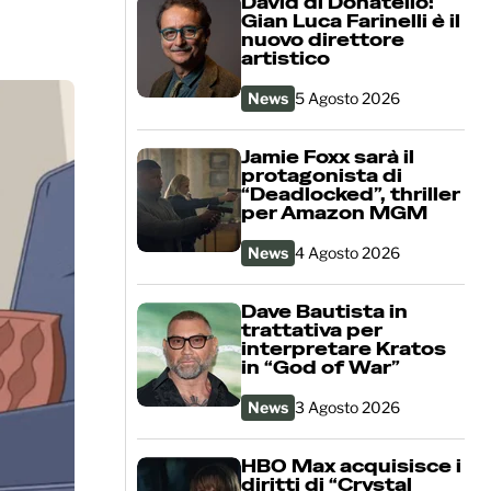
David di Donatello:
Gian Luca Farinelli è il
nuovo direttore
artistico
News
5 Agosto 2026
Jamie Foxx sarà il
protagonista di
“Deadlocked”, thriller
per Amazon MGM
News
4 Agosto 2026
Dave Bautista in
trattativa per
interpretare Kratos
in “God of War”
News
3 Agosto 2026
HBO Max acquisisce i
diritti di “Crystal