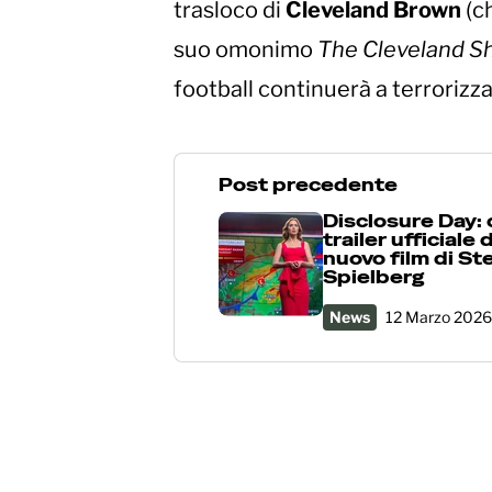
trasloco di
Cleveland Brown
(ch
suo omonimo
The Cleveland 
football continuerà a terrorizzar
Post precedente
Disclosure Day: o
trailer ufficiale 
nuovo film di St
Spielberg
News
12 Marzo 2026