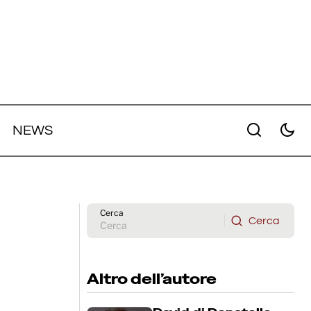
NEWS
-off da
Fineas O'Connell realizzerà la
colonna sonora della seconda
stagione di "Beef"
Cerca
Cerca
Cerca
Altro dell’autore