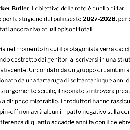
rker Butler
. L’obiettivo della rete è quello di far
e per la stagione del palinsesto
2027-2028
, per
ati ancora rivelati gli episodi totali.
via nel momento in cui il protagonista verrà cacci
ndo costretto dai genitori a iscriversi in una stru
tiscente. Circondato da un gruppo di bambini a 
ionato da una tartaruga di settantacinque anni 
si argomento scibile, il neonato si ritroverà pres
 a dir poco miserabile. I produttori hanno rassic
pin-off non avrà alcun impatto negativo sulla co
ifferenza di quanto accadde anni fa con il celebr