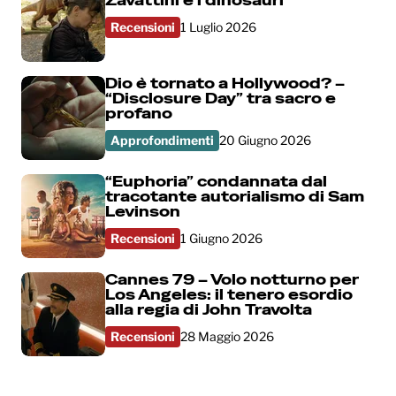
Zavattini e i dinosauri
Recensioni
1 Luglio 2026
Dio è tornato a Hollywood? –
“Disclosure Day” tra sacro e
profano
Approfondimenti
20 Giugno 2026
“Euphoria” condannata dal
tracotante autorialismo di Sam
Levinson
Recensioni
1 Giugno 2026
Cannes 79 – Volo notturno per
Los Angeles: il tenero esordio
alla regia di John Travolta
Recensioni
28 Maggio 2026