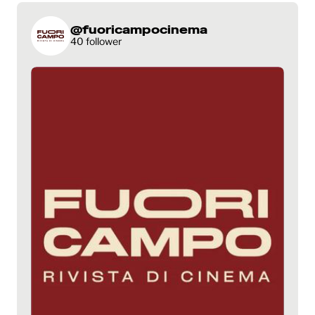
@fuoricampocinema
40 follower