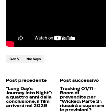
Gen V
the boys
Post precedente
Post successivo
"Long Day's
Tracking 01/11 -
Journey Into Night":
Boom di
a quattro anni dalla
prevendite per
conclusione, il film
"Wicked: Parte 2":
arriverà nel 2026
riuscirà a superare
le previsioni?