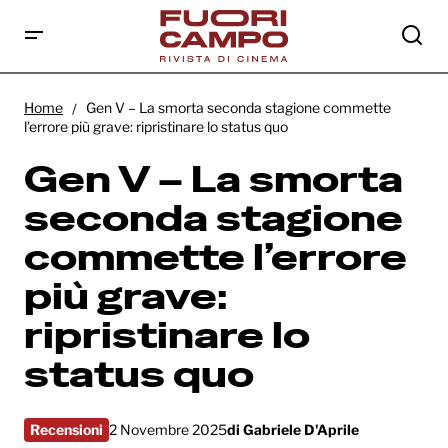
Gen V – La smorta seconda stagione
commette l’errore più grave: ripristinare lo
Home
Gen V – La smorta seconda stagione commette
status quo
l’errore più grave: ripristinare lo status quo
Gen V – La smorta
seconda stagione
commette l’errore
più grave:
ripristinare lo
status quo
Recensioni
2 Novembre 2025
di
Gabriele D'Aprile