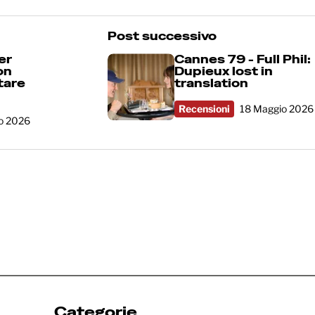
Post successivo
er
Cannes 79 - Full Phil:
on
Dupieux lost in
tare
translation
Recensioni
18 Maggio 2026
o 2026
Categorie