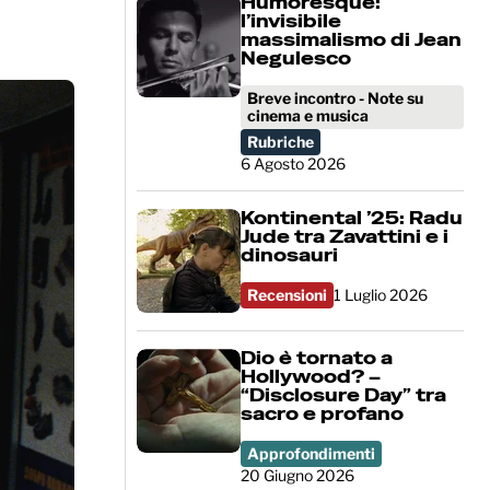
Humoresque:
l’invisibile
massimalismo di Jean
Negulesco
Breve incontro - Note su
cinema e musica
Rubriche
6 Agosto 2026
Kontinental ’25: Radu
Jude tra Zavattini e i
dinosauri
Recensioni
1 Luglio 2026
Dio è tornato a
Hollywood? –
“Disclosure Day” tra
sacro e profano
Approfondimenti
20 Giugno 2026