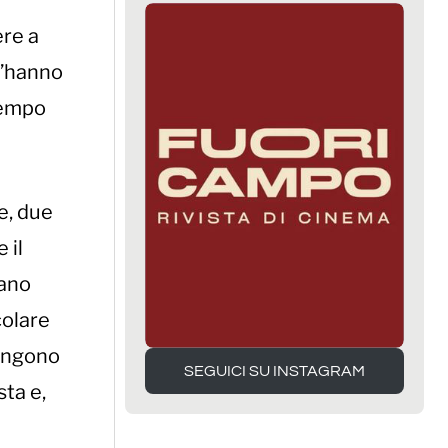
ere a
l’hanno
tempo
e, due
 il
vano
colare
vengono
SEGUICI SU INSTAGRAM
sta e,
SEGUICI SU INSTAGRAM