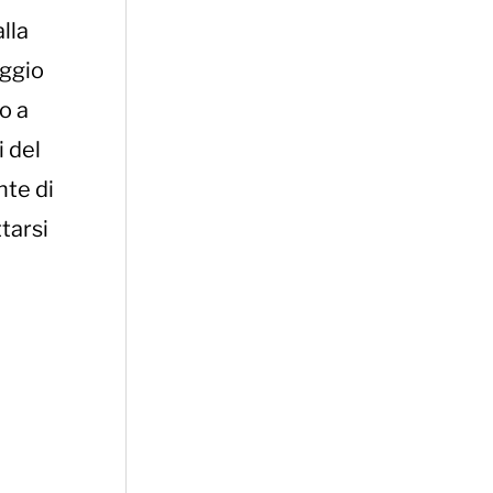
lla
aggio
mo a
i del
nte di
tarsi