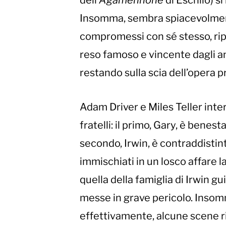
dell’
Agamennone
di Eschilo) s
Insomma, sembra spiacevolmente
compromessi con sé stesso, ri
reso famoso e vincente dagli a
restando sulla scia dell’opera 
Adam Driver e Miles Teller int
fratelli: il primo, Gary, è ben
secondo, Irwin, è contraddistin
immischiati in un losco affare la
quella della famiglia di Irwin 
messe in grave pericolo. Insomma
effettivamente, alcune scene r