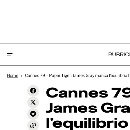
RUBRIC
Ca
Home
Cannes 79 – Paper Tiger: James Gray manca l’equilibrio t
Cannes 79 - El Ser Querido: i film
Gr
non possono aggiustare tutto,
Recensioni
Cannes 79 
giusto?
m
James Gr
l’equilibri