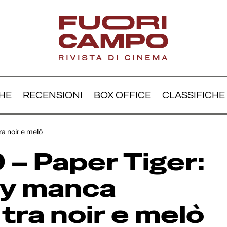
HE
RECENSIONI
BOX OFFICE
CLASSIFICHE
nnes 79 – Paper Tiger: 
ra noir e melò
ay manca l’equilibrio tra 
– Paper Tiger:
elò
ay manca
o tra noir e melò