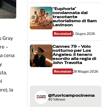
“Euphoria”
condannata dal
tracotante
autorialismo di Sam
Levinson
Recensioni
1 Giugno 2026
s Gray
Cannes 79 – Volo
re –
notturno per Los
Angeles: il tenero
 a cena
esordio alla regia di
John Travolta
ny
Recensioni
28 Maggio 2026
sta,
l
re), la
@fuoricampocinema
40 follower