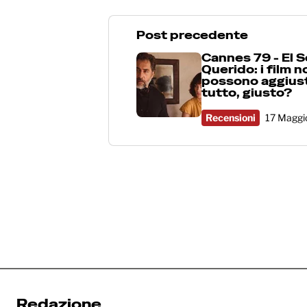
Post precedente
Cannes 79 - El S
Querido: i film n
possono aggius
tutto, giusto?
Recensioni
17 Maggi
Redazione