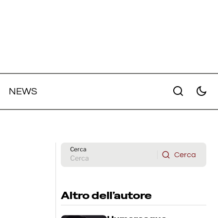
NEWS
James
noir e
Cannes 79 - Full Phil: Dupieux lost
in translation
Cerca
Cerca
Cerca
Altro dell’autore