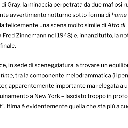
di Gray: la minaccia perpetrata da due mafiosi ru
ietante avvertimento notturno sotto forma di
home
rda felicemente una scena molto simile di
Atto di
da Fred Zinnemann nel 1948) e, innanzitutto, la n
finale.
e, in sede di sceneggiatura, a trovare un equilibr
ntime
, tra la componente melodrammatica (il pe
ter, apparentemente importante ma relegata a 
quinamento a New York – lasciato troppo in profo
st’ultima è evidentemente quella che sta più a cu