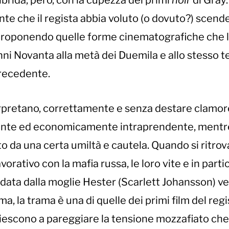
i ibrida, però, con la cupezza dei primi
noir
di Gray.
 che il regista abbia voluto (o dovuto?) scend
proponendo quelle forme cinematografiche che 
nni Novanta alla metà dei Duemila e allo stesso 
precedente.
erpretano, correttamente e senza destare clamor
estante ed economicamente intraprendente, mentre
to da una certa umiltà e cautela. Quando si ritro
vorativo con la mafia russa, le loro vite e in parti
guidata dalla moglie Hester (Scarlett Johansson) 
, la trama è una di quelle dei primi film del regi
iescono a pareggiare la tensione mozzafiato che