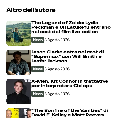
Altro dell’autore
The Legend of Zelda: Lydia
Peckman e Uli Latukefu entrano
nel cast del film live-action
News
8 Agosto 2026
Jason Clarke entra nel cast di
“Supermax” con Will Smith e
Jaafar Jackson
News
8 Agosto 2026
X-Men: Kit Connor in trattative
per interpretare Ciclope
News
6 Agosto 2026
“The Bonfire of the Vanities” di
David E. Kelley e Matt Reeves