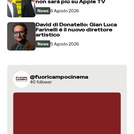
non sarà più su Apple TV
News
6 Agosto 2026
David di Donatello: Gian Luca
Farinelli è il nuovo direttore
artistico
News
5 Agosto 2026
@fuoricampocinema
40 follower