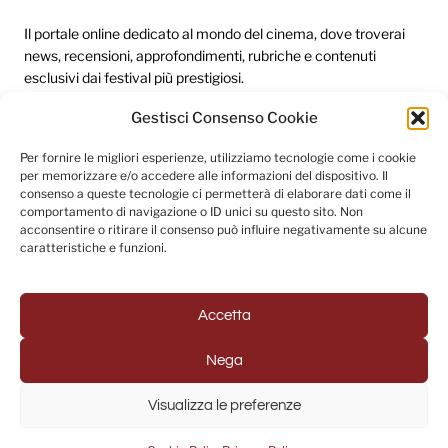
Il portale online dedicato al mondo del cinema, dove troverai
news, recensioni, approfondimenti, rubriche e contenuti
esclusivi dai festival più prestigiosi.
Gestisci Consenso Cookie
Redazione
Per fornire le migliori esperienze, utilizziamo tecnologie come i cookie
per memorizzare e/o accedere alle informazioni del dispositivo. Il
Categorie
consenso a queste tecnologie ci permetterà di elaborare dati come il
comportamento di navigazione o ID unici su questo sito. Non
Link utili
acconsentire o ritirare il consenso può influire negativamente su alcune
caratteristiche e funzioni.
Seguici sui social
Accetta
Nega
© 2025 Fuori Campo - Testata Giornalistica registrata al
Visualizza le preferenze
Tribunale di Napoli (Registrazione n. 33 del 31/07/2022)
Powered by
USB S.p.A. - Società Benefit