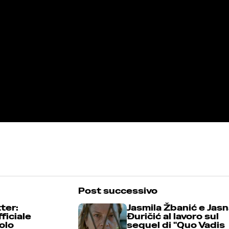
Post successivo
ter:
Jasmila Žbanić e Jas
fficiale
Đuričić al lavoro sul
olo
sequel di "Quo Vadis