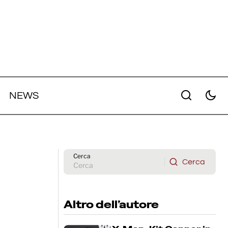
NEWS
la il
Jasmila Žbanić e Jasna Đuričić al
lavoro sul sequel di "Quo Vadis
Aida?"
Cerca
Cerca
Cerca
Altro dell’autore