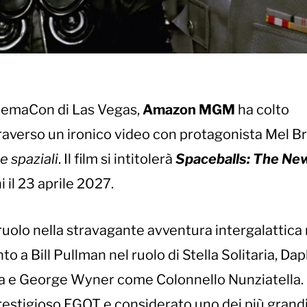
CinemaCon di Las Vegas,
Amazon MGM
ha colto
raverso un ironico video con protagonista Mel Bro
e spaziali
. Il film si intitolerà
Spaceballs: The Ne
il 23 aprile 2027.
ruolo nella stravagante avventura intergalattica 
o a Bill Pullman nel ruolo di Stella Solitaria, Da
a e George Wyner come Colonnello Nunziatella.
prestigioso EGOT e considerato uno dei più grandi