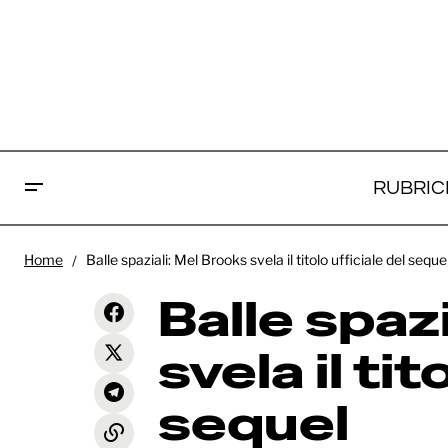
RUBRIC
Ball
Ti Presento i Fotter: online il trailer
Home
Balle spaziali: Mel Brooks svela il titolo ufficiale del seque
ufficiale del quarto capitolo della
News
tito
saga
Balle spaz
svela il tit
sequel