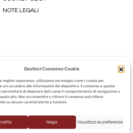
NOTE LEGALI
Gestisci Consenso Cookie
le migliori esperienze, utilizziamo tecnologie come i cookie per
 e/o accedere alle informazioni del dispositivo. Il consenso a queste
ci permetterà di elaborare dati come il comportamento di navigazione o
questo sito. Non acconsentire o ritirare il consenso può influire
te su alcune caratteristiche e funzioni.
ccetta
Nega
Visualizza le preferenze
Powered by
USB S.p.A. - Società Benefit