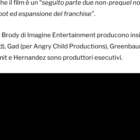
e il film è un “
seguito parte due non-prequel n
oot ed espansione del franchise
”.
b Brody di Imagine Entertainment producono ins
d), Gad (per Angry Child Productions), Greenba
it e Hernandez sono produttori esecutivi.