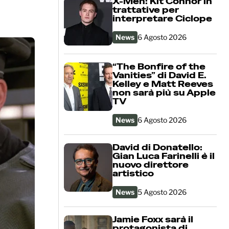
X-Men: Kit Connor in
trattative per
interpretare Ciclope
News
6 Agosto 2026
“The Bonfire of the
Vanities” di David E.
Kelley e Matt Reeves
non sarà più su Apple
TV
News
6 Agosto 2026
David di Donatello:
Gian Luca Farinelli è il
nuovo direttore
artistico
News
5 Agosto 2026
Jamie Foxx sarà il
protagonista di