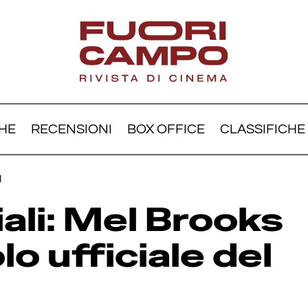
HE
RECENSIONI
BOX OFFICE
CLASSIFICHE
e spaziali: Mel Brooks sve
l
lo ufficiale del sequel
iali: Mel Brooks
olo ufficiale del