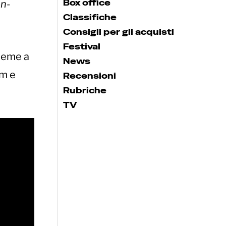
Box office
on-
Classifiche
Consigli per gli acquisti
Festival
ieme a
News
um e
Recensioni
Rubriche
TV