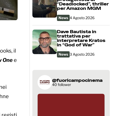
“Deadlocked”, thriller
per Amazon MGM
News
4 Agosto 2026
Dave Bautista in
trattativa per
interpretare Kratos
in “God of War”
oks, il
News
3 Agosto 2026
w One
e
@fuoricampocinema
40 follower
nei
phne
 registi