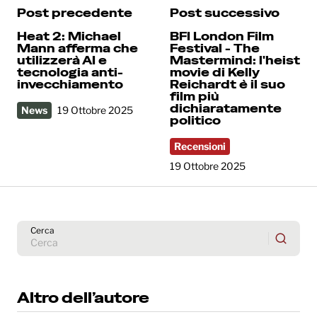
Post precedente
Post successivo
Heat 2: Michael
BFI London Film
Mann afferma che
Festival - The
utilizzerà AI e
Mastermind: l'heist
tecnologia anti-
movie di Kelly
invecchiamento
Reichardt è il suo
film più
dichiaratamente
News
19 Ottobre 2025
politico
Recensioni
19 Ottobre 2025
Cerca
Altro dell’autore