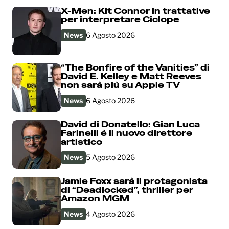
X-Men: Kit Connor in trattative
per interpretare Ciclope
News
6 Agosto 2026
“The Bonfire of the Vanities” di
David E. Kelley e Matt Reeves
non sarà più su Apple TV
News
6 Agosto 2026
David di Donatello: Gian Luca
Farinelli è il nuovo direttore
artistico
News
5 Agosto 2026
Jamie Foxx sarà il protagonista
di “Deadlocked”, thriller per
Amazon MGM
News
4 Agosto 2026