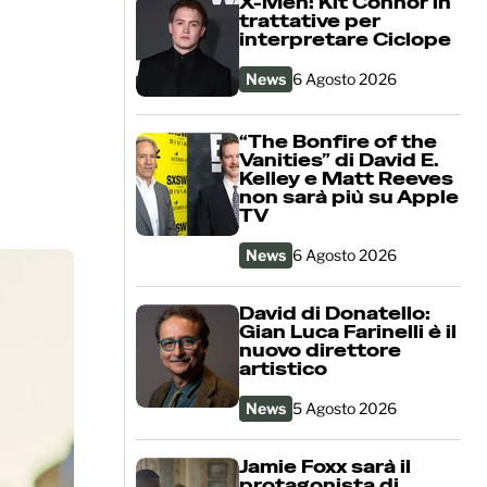
X-Men: Kit Connor in
trattative per
interpretare Ciclope
News
6 Agosto 2026
“The Bonfire of the
Vanities” di David E.
Kelley e Matt Reeves
non sarà più su Apple
TV
News
6 Agosto 2026
David di Donatello:
Gian Luca Farinelli è il
nuovo direttore
artistico
News
5 Agosto 2026
Jamie Foxx sarà il
protagonista di