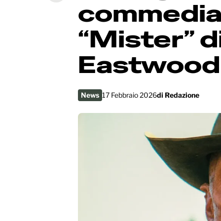
commedia 
“Mister” 
Eastwood
News
17 Febbraio 2026
di
Redazione