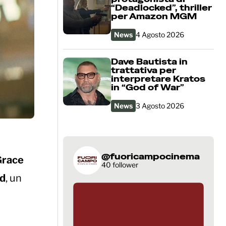
“Deadlocked”, thriller
per Amazon MGM
News
4 Agosto 2026
Dave Bautista in
trattativa per
interpretare Kratos
in “God of War”
News
3 Agosto 2026
@fuoricampocinema
Grace
40 follower
d
, un