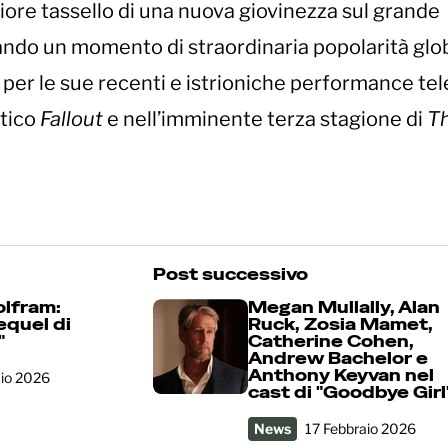
riore tassello di una nuova giovinezza sul grande
ando un momento di straordinaria popolarità glo
 per le sue recenti e istrioniche performance tel
ttico
Fallout
e nell’imminente terza stagione di
T
Post successivo
olfram:
Megan Mullally, Alan
equel di
Ruck, Zosia Mamet,
"
Catherine Cohen,
Andrew Bachelor e
Anthony Keyvan nel
aio 2026
cast di "Goodbye Girl
News
17 Febbraio 2026