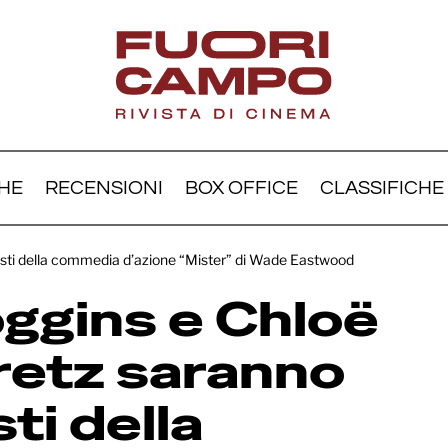
HE
RECENSIONI
BOX OFFICE
CLASSIFICHE
ton Goggins e Chloë Gr
sti della commedia d’azione “Mister” di Wade Eastwood
tz saranno protagonisti
ggins e Chloë
media d’azione “Mister” 
e Eastwood
etz saranno
ti della