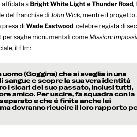
à affidata a
Bright White Light e Thunder Road
, 
le del franchise di
John Wick
, mentre il progetto
a presa di
Wade Eastwood
, celebre regista di s
unt per saghe monumentali come
Mission: Impossi
ale, il film:
n uomo (Goggins) che si sveglia in una
i sangue e scopre la sua vera identità
i sicari del suo passato, inclusi tutti,
iore amico. Per uscire, fa squadra con la
è separato e che è finita anche lei
, ma dovranno ricucire il loro rapporto p