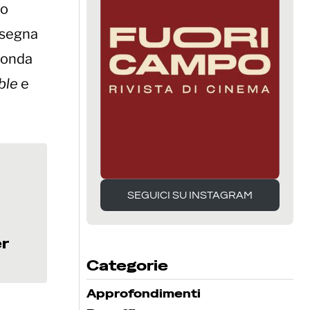
lo
 segna
econda
ble
e
SEGUICI SU INSTAGRAM
SEGUICI SU INSTAGRAM
er
Categorie
Approfondimenti