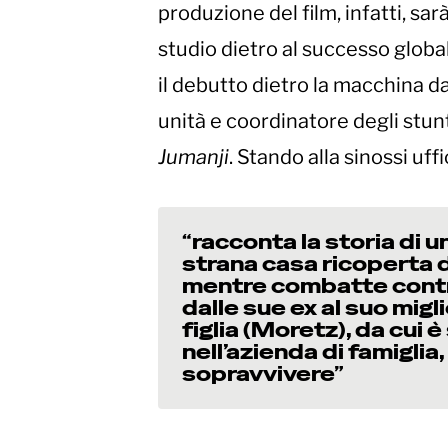
produzione del film, infatti, sar
studio dietro al successo globa
il debutto dietro la macchina d
unità e coordinatore degli st
Jumanji
. Stando alla sinossi uffici
“racconta la storia di u
strana casa ricoperta d
mentre combatte contro 
dalle sue ex al suo migl
figlia (Moretz), da cui 
nell’azienda di famiglia
sopravvivere”