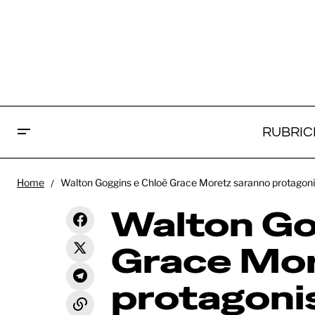
RUBRIC
Wal
Home
Walton Goggins e Chloë Grace Moretz saranno protagoni
More
Berlinale 76 - Wolfram: lo
Walton Go
speranzoso sequel di "Sweet
News
com
Country"
Wad
Grace Mor
protagonis