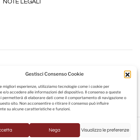
NOTE LEGALI
Gestisci Consenso Cookie
le migliori esperienze, utilizziamo tecnologie come i cookie per
 e/o accedere alle informazioni del dispositivo. Il consenso a queste
ci permetterà di elaborare dati come il comportamento di navigazione o
questo sito. Non acconsentire o ritirare il consenso può influire
te su alcune caratteristiche e funzioni.
Powered by
USB S.p.A. - Società Benefit
ccetta
Nega
Visualizza le preferenze