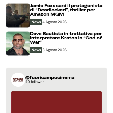
Jamie Foxx sarà il protagonista
di “Deadlocked”, thriller per
Amazon MGM
News
4 Agosto 2026
Dave Bautista in trattativa per
interpretare Kratos in “God of
War”
News
3 Agosto 2026
@fuoricampocinema
40 follower