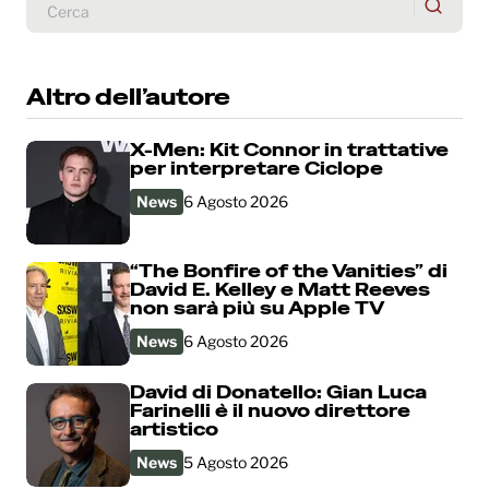
Altro dell’autore
X-Men: Kit Connor in trattative
per interpretare Ciclope
News
6 Agosto 2026
“The Bonfire of the Vanities” di
David E. Kelley e Matt Reeves
non sarà più su Apple TV
News
6 Agosto 2026
David di Donatello: Gian Luca
Farinelli è il nuovo direttore
artistico
News
5 Agosto 2026