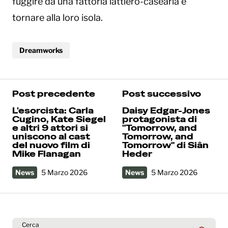
fuggire da una fattoria lattiero-casearia e
tornare alla loro isola.
Dreamworks
Post precedente
Post successivo
L'esorcista: Carla
Daisy Edgar-Jones
Cugino, Kate Siegel
protagonista di
e altri 9 attori si
"Tomorrow, and
uniscono al cast
Tomorrow, and
del nuovo film di
Tomorrow" di Siân
Mike Flanagan
Heder
News
5 Marzo 2026
News
5 Marzo 2026
Cerca