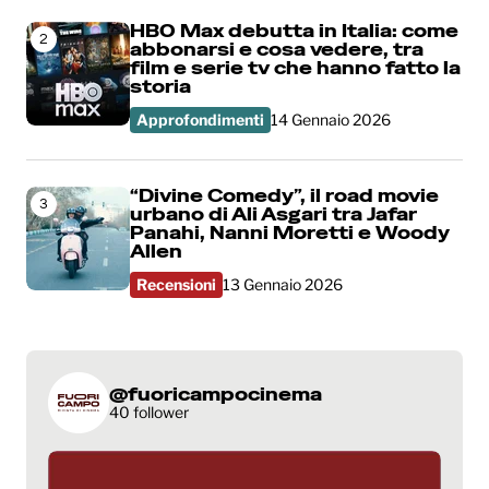
HBO Max debutta in Italia: come
2
abbonarsi e cosa vedere, tra
film e serie tv che hanno fatto la
storia
Approfondimenti
14 Gennaio 2026
“Divine Comedy”, il road movie
3
urbano di Ali Asgari tra Jafar
Panahi, Nanni Moretti e Woody
Allen
Recensioni
13 Gennaio 2026
@fuoricampocinema
40 follower