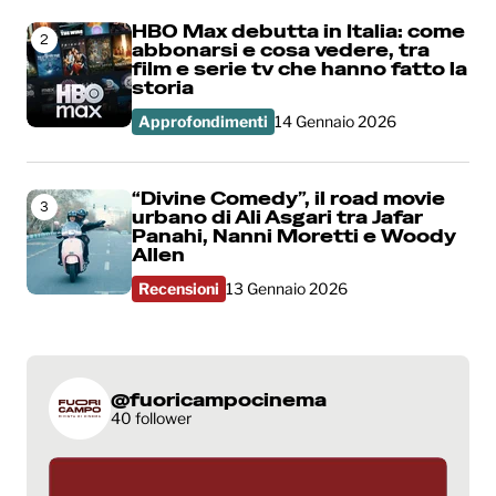
HBO Max debutta in Italia: come
2
abbonarsi e cosa vedere, tra
film e serie tv che hanno fatto la
storia
Approfondimenti
14 Gennaio 2026
“Divine Comedy”, il road movie
3
urbano di Ali Asgari tra Jafar
Panahi, Nanni Moretti e Woody
Allen
Recensioni
13 Gennaio 2026
@fuoricampocinema
40 follower