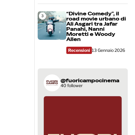
“Divine Comedy”, il
3
road movie urbano di
Ali Asgari tra Jafar
Panahi, Nanni
Moretti e Woody
Allen
Recensioni
13 Gennaio 2026
@fuoricampocinema
40 follower