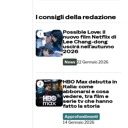
Cerca
I consigli della redazione
Possible Love: il
1
nuovo film Netflix di
Lee Chang-dong
uscirà nell’autunno
2026
News
22 Gennaio 2026
HBO Max debutta in
2
Italia: come
abbonarsi e cosa
vedere, tra film e
serie tv che hanno
fatto la storia
Approfondimenti
14 Gennaio 2026