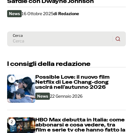
Safdie con Dwayne Johnson
News
16 Ottobre 2025
di
Redazione
Cerca
I consigli della redazione
Possible Love: il nuovo film
1
Netflix di Lee Chang-dong
uscirà nell’autunno 2026
News
22 Gennaio 2026
HBO Max debutta in Italia: come
2
abbonarsi e cosa vedere, tra
film e serie tv che hanno fatto la