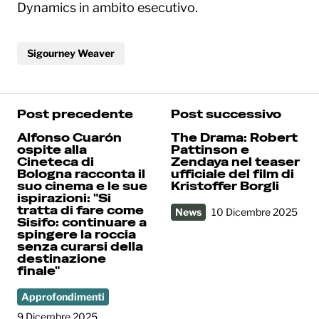
Dynamics in ambito esecutivo.
Sigourney Weaver
Post precedente
Post successivo
Alfonso Cuarón
The Drama: Robert
ospite alla
Pattinson e
Cineteca di
Zendaya nel teaser
Bologna racconta il
ufficiale del film di
suo cinema e le sue
Kristoffer Borgli
ispirazioni: "Si
tratta di fare come
News
10 Dicembre 2025
Sisifo: continuare a
spingere la roccia
senza curarsi della
destinazione
finale"
Approfondimenti
9 Dicembre 2025