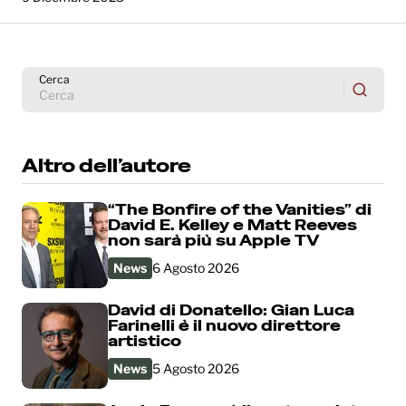
Cerca
Altro dell’autore
“The Bonfire of the Vanities” di
David E. Kelley e Matt Reeves
non sarà più su Apple TV
News
6 Agosto 2026
David di Donatello: Gian Luca
Farinelli è il nuovo direttore
artistico
News
5 Agosto 2026