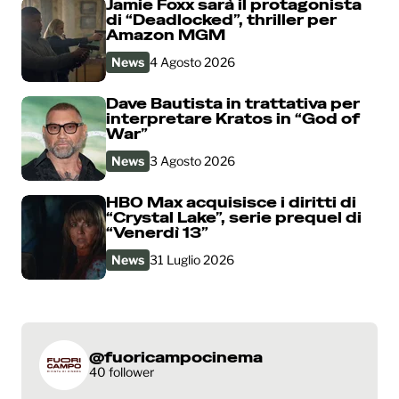
Jamie Foxx sarà il protagonista
di “Deadlocked”, thriller per
Amazon MGM
News
4 Agosto 2026
Dave Bautista in trattativa per
interpretare Kratos in “God of
War”
News
3 Agosto 2026
HBO Max acquisisce i diritti di
“Crystal Lake”, serie prequel di
“Venerdì 13”
News
31 Luglio 2026
@fuoricampocinema
40 follower