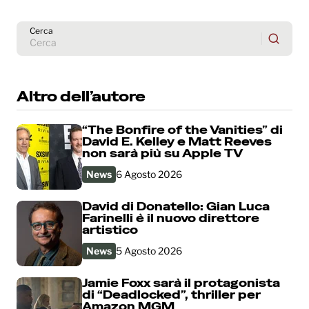
Cerca
Altro dell’autore
“The Bonfire of the Vanities” di
David E. Kelley e Matt Reeves
non sarà più su Apple TV
News
6 Agosto 2026
David di Donatello: Gian Luca
Farinelli è il nuovo direttore
artistico
News
5 Agosto 2026
Jamie Foxx sarà il protagonista
di “Deadlocked”, thriller per
Amazon MGM