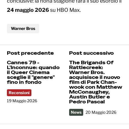
conclusive: la nona stagione farà il suo esordio il
24 maggio 2026
su HBO Max.
Warner Bros
Post precedente
Post successivo
Cannes 79 -
The Brigands Of
L'Inconnue: quando
Rattlecreek:
il Queer Cinema
Warner Bros.
sceglie il "genere"
acquisisce il nuovo
fino in fondo
film di Park Chan-
wook con Matthew
McConaughey,
Recensioni
Austin Butler e
19 Maggio 2026
Pedro Pascal
News
20 Maggio 2026