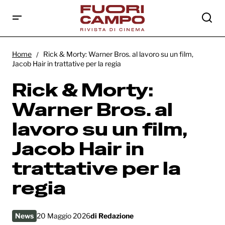
Rick & Morty: Warner Bros. al lavoro su un
film, Jacob Hair in trattative per la regia
Home
Rick & Morty: Warner Bros. al lavoro su un film,
Jacob Hair in trattative per la regia
Rick & Morty:
Warner Bros. al
lavoro su un film,
Jacob Hair in
trattative per la
regia
News
20 Maggio 2026
di
Redazione