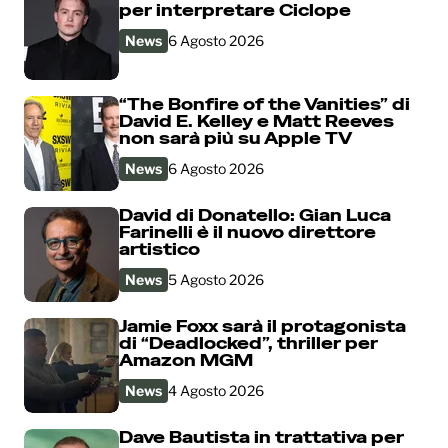
per interpretare Ciclope
News
6 Agosto 2026
“The Bonfire of the Vanities” di
David E. Kelley e Matt Reeves
non sarà più su Apple TV
News
6 Agosto 2026
David di Donatello: Gian Luca
Farinelli è il nuovo direttore
artistico
News
5 Agosto 2026
Jamie Foxx sarà il protagonista
di “Deadlocked”, thriller per
Amazon MGM
News
4 Agosto 2026
Dave Bautista in trattativa per