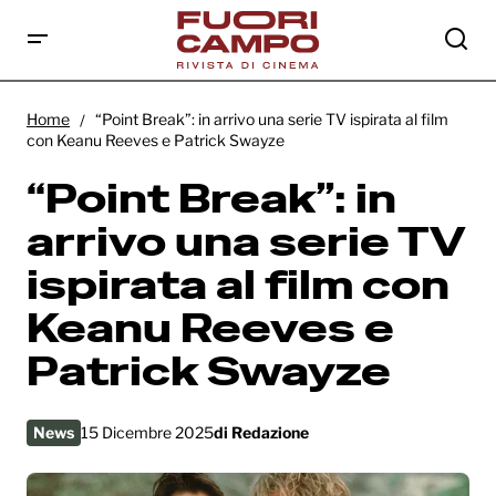
“Point Break”: in arrivo una serie TV ispirata
al film con Keanu Reeves e Patrick Swayze
Home
“Point Break”: in arrivo una serie TV ispirata al film
con Keanu Reeves e Patrick Swayze
“Point Break”: in
arrivo una serie TV
ispirata al film con
Keanu Reeves e
Patrick Swayze
News
15 Dicembre 2025
di
Redazione