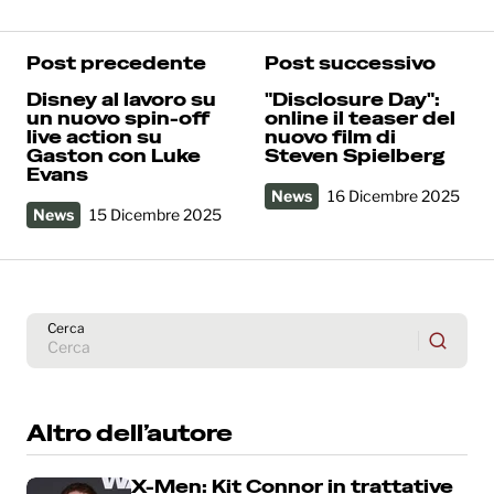
Post precedente
Post successivo
Disney al lavoro su
"Disclosure Day":
un nuovo spin-off
online il teaser del
live action su
nuovo film di
Gaston con Luke
Steven Spielberg
Evans
News
16 Dicembre 2025
News
15 Dicembre 2025
Cerca
Altro dell’autore
X-Men: Kit Connor in trattative