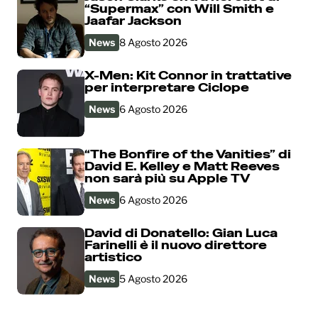
“Supermax” con Will Smith e
Jaafar Jackson
News
8 Agosto 2026
X-Men: Kit Connor in trattative
per interpretare Ciclope
News
6 Agosto 2026
“The Bonfire of the Vanities” di
David E. Kelley e Matt Reeves
non sarà più su Apple TV
News
6 Agosto 2026
David di Donatello: Gian Luca
Farinelli è il nuovo direttore
artistico
News
5 Agosto 2026