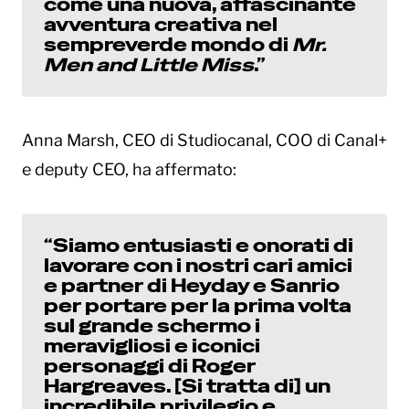
come una nuova, affascinante
avventura creativa nel
sempreverde mondo di
Mr.
Men and Little Miss
.”
Anna Marsh, CEO di Studiocanal, COO di Canal+
e deputy CEO, ha affermato:
“Siamo entusiasti e onorati di
lavorare con i nostri cari amici
e partner di Heyday e Sanrio
per portare per la prima volta
sul grande schermo i
meravigliosi e iconici
personaggi di Roger
Hargreaves. [Si tratta di] un
incredibile privilegio e