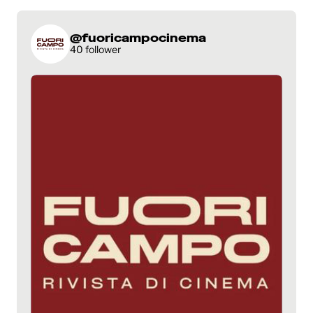
@fuoricampocinema
40 follower