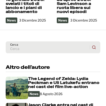
svelati i titoli di
Sam Levinson a
lancio e i piani di
ruota libera sui
abbonamento
nuovi episodi
News
3 Dicembre 2025
News
3 Dicembre 2025
Cerca
Altro dell’autore
The Legend of Zelda: Lydia
Peckman e Uli Latukefu entrano
nel cast del film live-action
News
8 Agosto 2026
Jason Clarke entra nel cast di