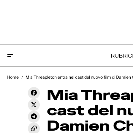
RUBRIC
Mia 
Home
Mia Threapleton entra nel cast del nuovo film di Damien 
Rabbit, Rabbit: Odessa Young e
nuov
Will Poulter si uniscono ad Adam
News
Mia Threa
Driver nel cast della serie Netflix
Dani
cast del n
Damien Ch