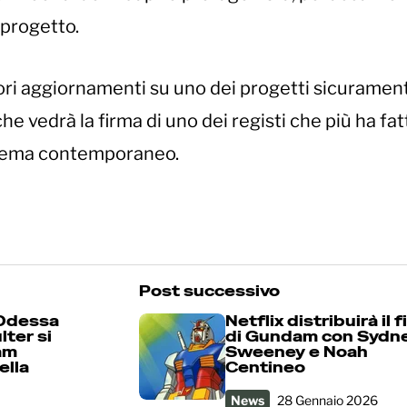
 progetto.
ori aggiornamenti su uno dei progetti sicuramen
he vedrà la firma di uno dei registi che più ha fat
cinema contemporaneo.
Post successivo
 Odessa
Netflix distribuirà il f
lter si
di Gundam con Sydn
am
Sweeney e Noah
ella
Centineo
News
28 Gennaio 2026