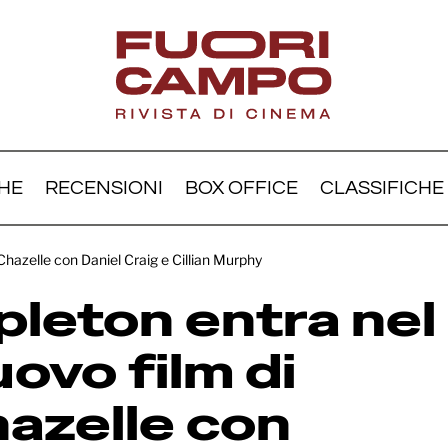
HE
RECENSIONI
BOX OFFICE
CLASSIFICHE
Threapleton entra nel c
Chazelle con Daniel Craig e Cillian Murphy
o film di Damien Chazel
pleton entra nel
el Craig e Cillian Murph
uovo film di
azelle con