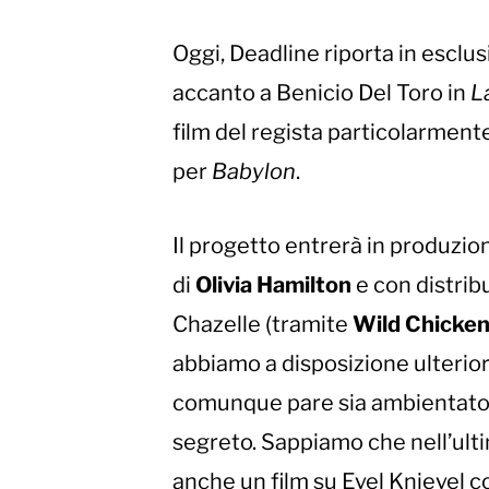
Oggi, Deadline riporta in esclu
accanto a Benicio Del Toro in
L
film del regista particolarment
per
Babylon
.
Il progetto entrerà in produzio
di
Olivia Hamilton
e con distrib
Chazelle (tramite
Wild Chicken
abbiamo a disposizione ulterior
comunque pare sia ambientato i
segreto. Sappiamo che nell’ulti
anche un film su Evel Knievel 