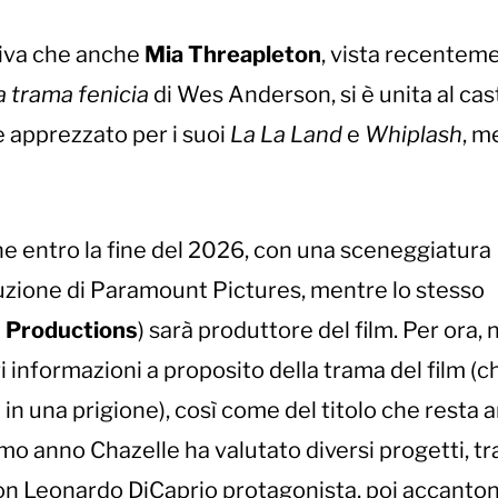
siva che anche
Mia Threapleton
, vista recentem
a trama fenicia
di Wes Anderson, si è unita al cas
e apprezzato per i suoi
La La Land
e
Whiplash
, m
ne entro la fine del 2026, con una sceneggiatura
uzione di Paramount Pictures, mentre lo stesso
 Productions
) sarà produttore del film. Per ora, 
i informazioni a proposito della trama del film (c
n una prigione), così come del titolo che resta 
mo anno Chazelle ha valutato diversi progetti, tr
con Leonardo DiCaprio protagonista, poi accanto