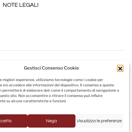
NOTE LEGALI
Gestisci Consenso Cookie
le migliori esperienze, utilizziamo tecnologie come i cookie per
 e/o accedere alle informazioni del dispositivo. Il consenso a queste
ci permetterà di elaborare dati come il comportamento di navigazione o
questo sito. Non acconsentire o ritirare il consenso può influire
te su alcune caratteristiche e funzioni.
Powered by
USB S.p.A. - Società Benefit
ccetta
Nega
Visualizza le preferenze