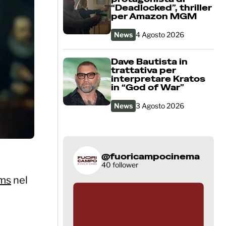
“Deadlocked”, thriller
per Amazon MGM
News
4 Agosto 2026
Dave Bautista in
trattativa per
interpretare Kratos
in “God of War”
News
3 Agosto 2026
@fuoricampocinema
40 follower
ams
nel