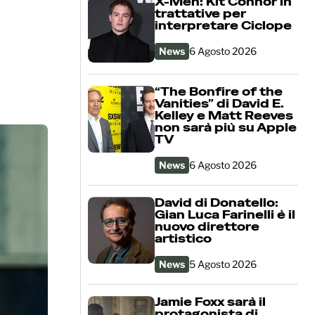
X-Men: Kit Connor in
trattative per
interpretare Ciclope
News
6 Agosto 2026
“The Bonfire of the
Vanities” di David E.
Kelley e Matt Reeves
non sarà più su Apple
TV
News
6 Agosto 2026
David di Donatello:
Gian Luca Farinelli è il
nuovo direttore
artistico
News
5 Agosto 2026
Jamie Foxx sarà il
protagonista di