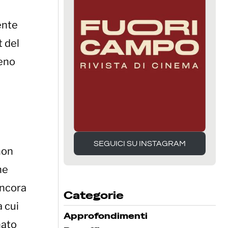
ente
t del
eno
SEGUICI SU INSTAGRAM
non
SEGUICI SU INSTAGRAM
he
ancora
Categorie
a cui
Approfondimenti
nato