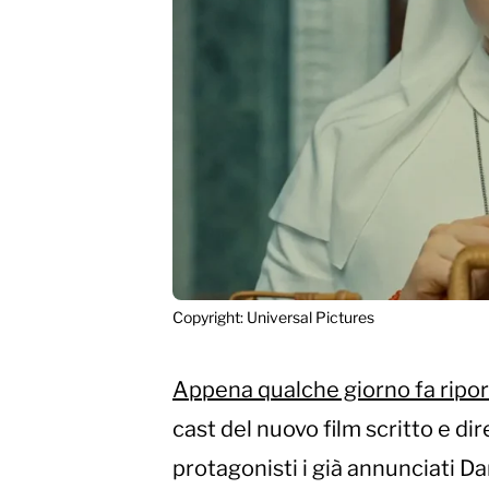
Copyright: Universal Pictures
Appena qualche giorno fa riport
cast del nuovo film scritto e di
protagonisti i già annunciati Da