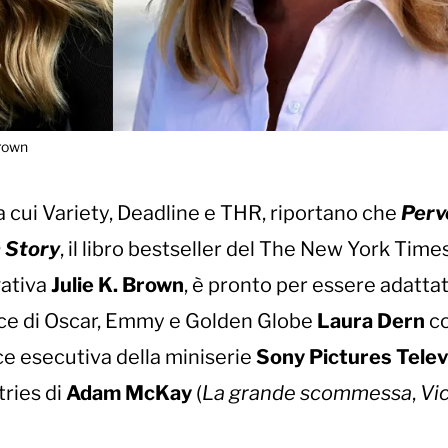
Brown
ra cui Variety, Deadline e THR, riportano che
Perv
n Story
, il libro bestseller del The New York Time
gativa
Julie K. Brown
, è pronto per essere adattat
rice di Oscar, Emmy e Golden Globe
Laura Dern
c
e esecutiva della miniserie
Sony Pictures Telev
ries di
Adam McKay
(
La grande scommessa
,
Vi