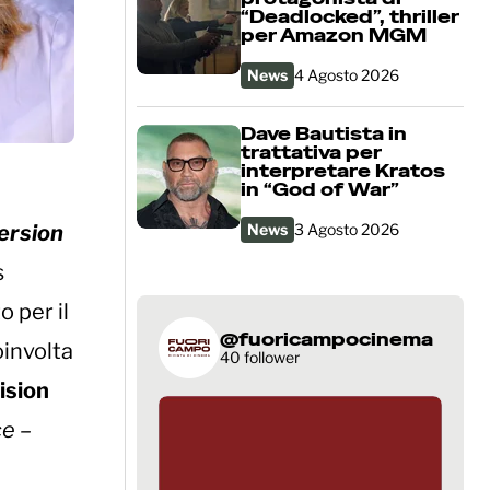
“Deadlocked”, thriller
per Amazon MGM
News
4 Agosto 2026
Dave Bautista in
trattativa per
interpretare Kratos
in “God of War”
ersion
News
3 Agosto 2026
s
o per il
@fuoricampocinema
oinvolta
40 follower
ision
ce –