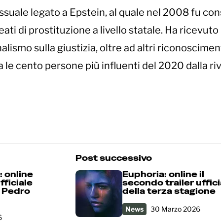
sessuale legato a Epstein, al quale nel 2008 fu co
eati di prostituzione a livello statale. Ha ricevut
lismo sulla giustizia, oltre ad altri riconosciment
a le cento persone più influenti del 2020 dalla riv
Post successivo
 online
Euphoria: online il
ufficiale
secondo trailer uffici
i Pedro
della terza stagione
News
30 Marzo 2026
6