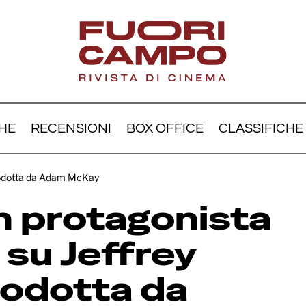
HE
RECENSIONI
BOX OFFICE
CLASSIFICHE
a Dern protagonista del
 prodotta da Adam McKay
e su Jeffrey Epstein pro
n protagonista
Adam McKay
 su Jeffrey
rodotta da