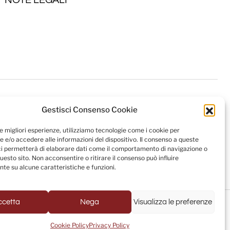
Gestisci Consenso Cookie
le migliori esperienze, utilizziamo tecnologie come i cookie per
 e/o accedere alle informazioni del dispositivo. Il consenso a queste
ci permetterà di elaborare dati come il comportamento di navigazione o
questo sito. Non acconsentire o ritirare il consenso può influire
te su alcune caratteristiche e funzioni.
Powered by
USB S.p.A. - Società Benefit
ccetta
Nega
Visualizza le preferenze
Cookie Policy
Privacy Policy