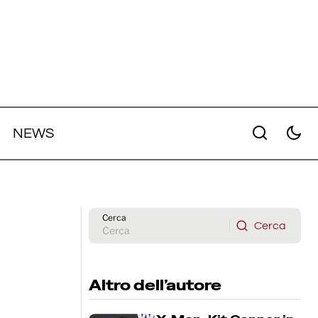
NEWS
la
dotta
Euphoria: online il secondo trailer
ufficiale della terza stagione
Cerca
Cerca
Cerca
Altro dell’autore