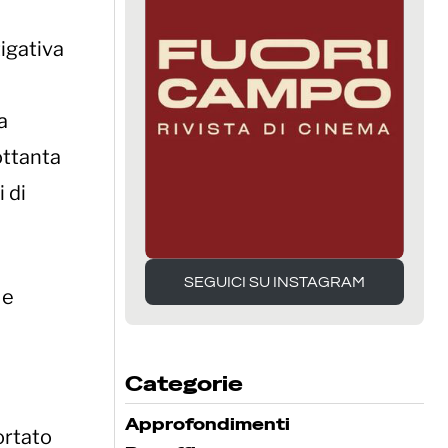
igativa
a
ottanta
 di
SEGUICI SU INSTAGRAM
 e
SEGUICI SU INSTAGRAM
Categorie
Approfondimenti
ortato