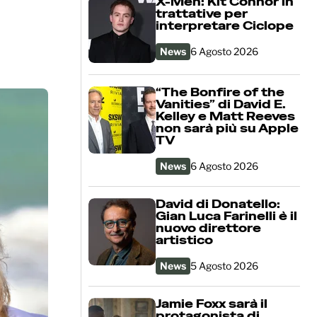
X-Men: Kit Connor in
trattative per
interpretare Ciclope
News
6 Agosto 2026
“The Bonfire of the
Vanities” di David E.
Kelley e Matt Reeves
non sarà più su Apple
TV
News
6 Agosto 2026
David di Donatello:
Gian Luca Farinelli è il
nuovo direttore
artistico
News
5 Agosto 2026
Jamie Foxx sarà il
protagonista di