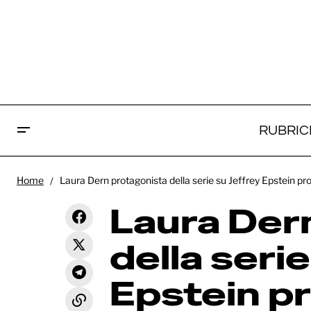
RUBRIC
Laur
Home
Laura Dern protagonista della serie su Jeffrey Epstein
Amarga Navidad: online il teaser
seri
trailer ufficiale del nuovo film di
News
Laura Der
Pedro Almodóvar
da 
della serie
Epstein p