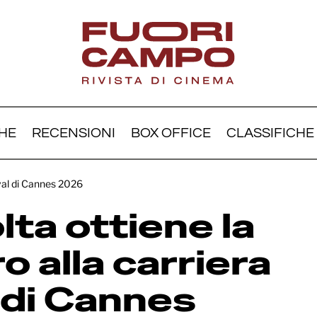
HE
RECENSIONI
BOX OFFICE
CLASSIFICHE
 Travolta ottiene la Pal
ival di Cannes 2026
o alla carriera al Festival
lta ottiene la
nes 2026
o alla carriera
l di Cannes