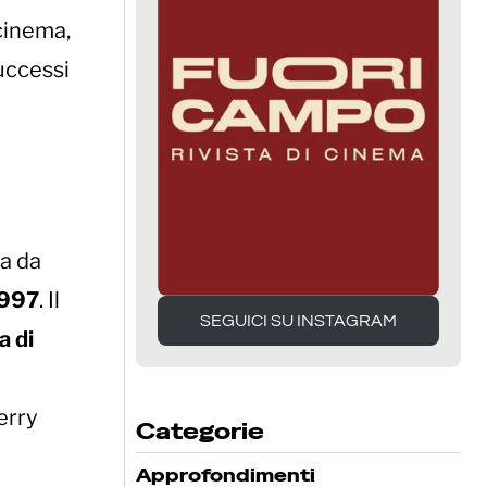
 cinema,
uccessi
na da
997
. Il
SEGUICI SU INSTAGRAM
a di
SEGUICI SU INSTAGRAM
erry
Categorie
Approfondimenti