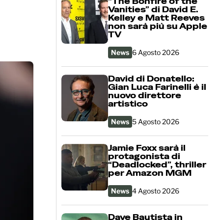
“The Bonfire of the
Vanities” di David E.
Kelley e Matt Reeves
non sarà più su Apple
TV
News
6 Agosto 2026
David di Donatello:
Gian Luca Farinelli è il
nuovo direttore
artistico
News
5 Agosto 2026
Jamie Foxx sarà il
protagonista di
“Deadlocked”, thriller
per Amazon MGM
News
4 Agosto 2026
Dave Bautista in