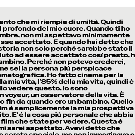
to che mi riempie di umiltà. Quindi
al profondo del mio cuore. Quando ti ho
embre, non mi aspettavo minimamente
enisse accettato. E quando hai detto che
storia non solo perché sarebbe stato il
oluto ad essere accettato così presto, 
ambino. Perché non potevo crederci,
e sei la persona più perspicace
nematografica. Ho fatto cinema per la
a mia vita, l’85% della mia vita, quindi è
lo vedere questo. Io sono
voyeur, un osservatore della vita. È
to fin da quando ero un bambino. Quello
ilm è semplicemente la mia prospettiva
tito. E’ è la cosa più personale che abbia
 film che state per vedere. Questa è
 mi sarei aspettato. Avevi detto che
a serata speciale, ma non immaginavo 