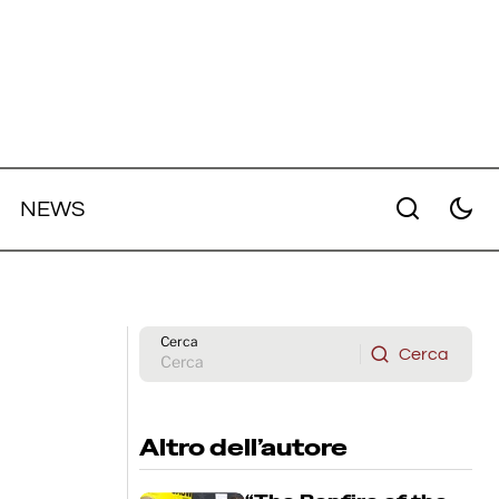
NEWS
ma
Sam Raimi dirigerà un nuovo
 di
adattamento di "Magic" per
Lionsgate
Cerca
Cerca
Cerca
Altro dell’autore