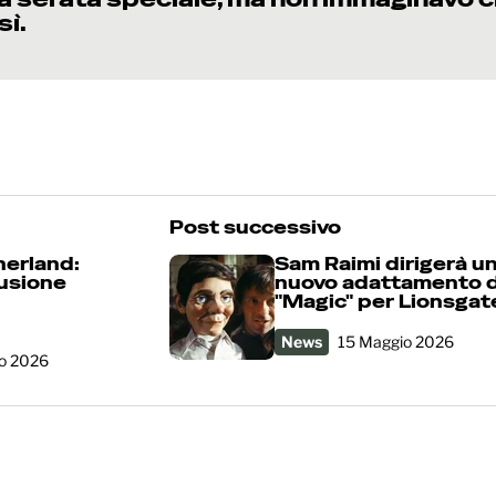
sì.
Post successivo
herland:
Sam Raimi dirigerà u
lusione
nuovo adattamento d
"Magic" per Lionsgat
News
15 Maggio 2026
o 2026