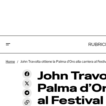
RUBRIC
John
Home
John Travolta ottiene la Palma d’Oro alla carriera al Fest
Cannes 79 - Fatherland: la sublime
d’Or
conclusione della trilogia di
News
John Travo
Pawlikowski
Can
Palma d’Or
al Festiva