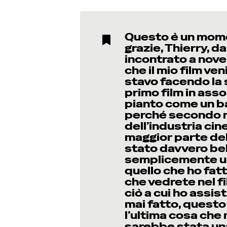
Questo è un momen
grazie, Thierry, d
incontrato a nov
che il mio film v
stavo facendo la 
primo film in ass
pianto come un b
perché secondo m
dell’industria ci
maggior parte dell
stato davvero bel
semplicemente un 
quello che ho fat
che vedrete nel f
ciò a cui ho assis
mai fatto, questo
l’ultima cosa che
sarebbe stata un