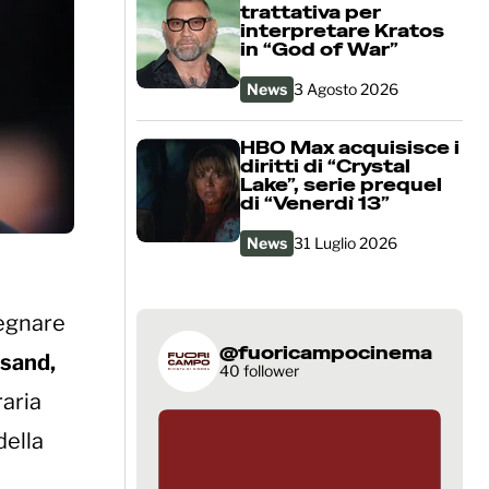
trattativa per
interpretare Kratos
in “God of War”
News
3 Agosto 2026
HBO Max acquisisce i
diritti di “Crystal
Lake”, serie prequel
di “Venerdì 13”
News
31 Luglio 2026
segnare
@fuoricampocinema
isand,
40 follower
raria
della