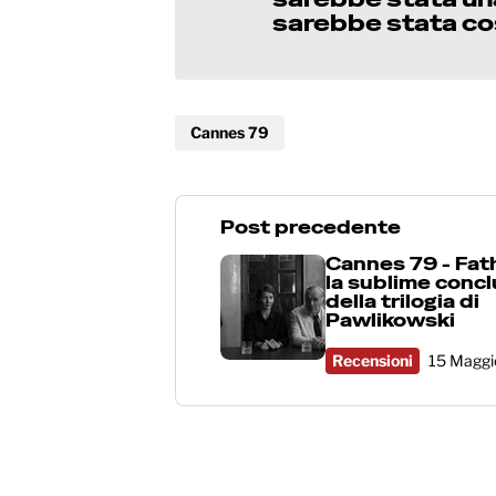
sarebbe stata co
Cannes 79
Post precedente
Cannes 79 - Fat
la sublime conc
della trilogia di
Pawlikowski
Recensioni
15 Maggi