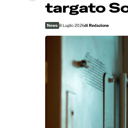
targato S
News
8 Luglio 2026
di
Redazione