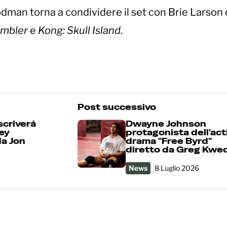
odman torna a condividere il set con Brie Larson
mbler
e
Kong: Skull Island
.
Post successivo
scriverà
Dwayne Johnson
ney
protagonista dell'act
da Jon
drama "Free Byrd"
diretto da Greg Kwe
News
8 Luglio 2026