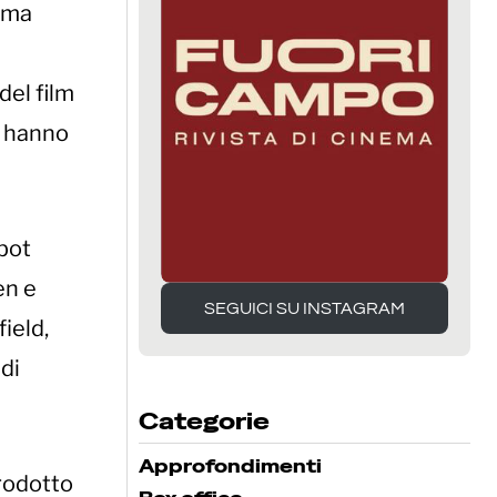
rima
del film
e hanno
obot
en e
SEGUICI SU INSTAGRAM
ield,
SEGUICI SU INSTAGRAM
di
Categorie
Approfondimenti
prodotto