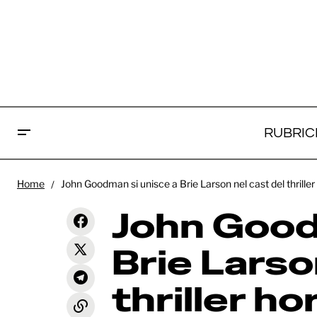
RUBRIC
Joh
Home
John Goodman si unisce a Brie Larson nel cast del thrille
Liz Meriwether scriverà il biopic su
Lars
Britney Spears diretto da Jon M.
News
John Good
Chu
“Sk
Brie Larso
thriller h