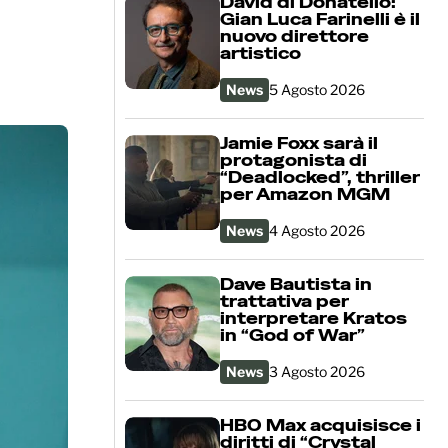
David di Donatello:
Gian Luca Farinelli è il
nuovo direttore
artistico
News
5 Agosto 2026
Jamie Foxx sarà il
protagonista di
“Deadlocked”, thriller
per Amazon MGM
News
4 Agosto 2026
Dave Bautista in
trattativa per
interpretare Kratos
in “God of War”
News
3 Agosto 2026
HBO Max acquisisce i
diritti di “Crystal