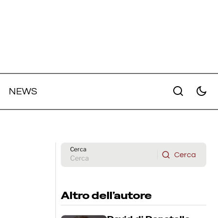
NEWS
ie
Dwayne Johnson protagonista
orror
dell'action drama "Free Byrd"
diretto da Greg Kwedar
Cerca
Cerca
Cerca
Altro dell’autore