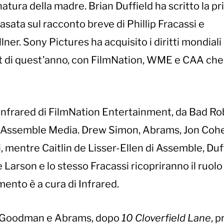
atura della madre. Brian Duffield ha scritto la p
asata sul racconto breve di Phillip Fracassi e
er. Sony Pictures ha acquisito i diritti mondiali 
t di quest’anno, con FilmNation, WME e CAA ch
ta Infrared di FilmNation Entertainment, da Bad R
da Assemble Media. Drew Simon, Abrams, Jon Coh
, mentre Caitlin de Lisser-Ellen di Assemble, Duff
Larson e lo stesso Fracassi ricopriranno il ruolo 
amento è a cura di Infrared.
a Goodman e Abrams, dopo
10 Cloverfield Lane
, 