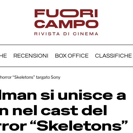
HE
RECENSIONI
BOX OFFICE
CLASSIFICHE
n Goodman si unisce a Br
r horror “Skeletons” targato Sony
on nel cast del thriller h
man si unisce a
eletons” targato Sony
n nel cast del
orror “Skeletons”