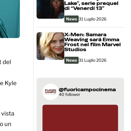
Lake”, serie prequel
di “Venerdì 13”
News
31 Luglio 2026
X-Men: Samara
Weaving sarà Emma
Frost nel film Marvel
Studios
News
31 Luglio 2026
t del
he Kyle
@fuoricampocinema
40 follower
 vista
no un