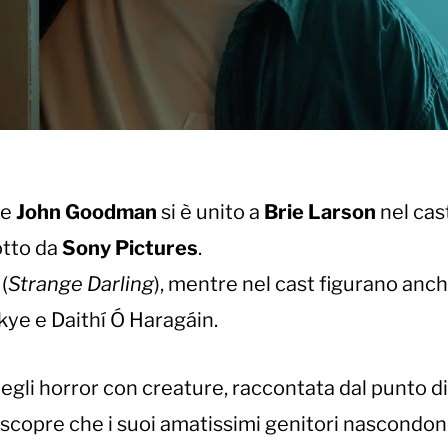
he
John Goodman
si è unito a
Brie Larson
nel cas
otto da
Sony Pictures
.
(
Strange Darling
), mentre nel cast figurano anc
Skye e Daithí Ó Haragáin.
degli horror con creature, raccontata dal punto di
, scopre che i suoi amatissimi genitori nascondo