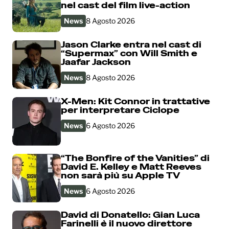
nel cast del film live-action
News
8 Agosto 2026
Jason Clarke entra nel cast di
“Supermax” con Will Smith e
Jaafar Jackson
News
8 Agosto 2026
X-Men: Kit Connor in trattative
per interpretare Ciclope
News
6 Agosto 2026
“The Bonfire of the Vanities” di
David E. Kelley e Matt Reeves
non sarà più su Apple TV
News
6 Agosto 2026
David di Donatello: Gian Luca
Farinelli è il nuovo direttore