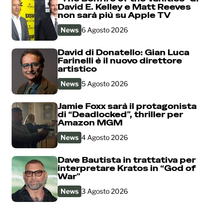
David E. Kelley e Matt Reeves
non sarà più su Apple TV
News
6 Agosto 2026
David di Donatello: Gian Luca
Farinelli è il nuovo direttore
artistico
News
5 Agosto 2026
Jamie Foxx sarà il protagonista
di “Deadlocked”, thriller per
Amazon MGM
News
4 Agosto 2026
Dave Bautista in trattativa per
interpretare Kratos in “God of
War”
News
3 Agosto 2026