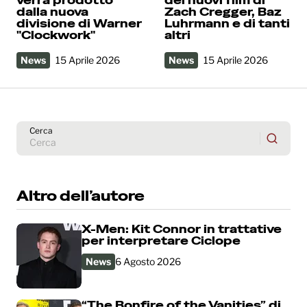
verrà prodotto
dei nuovi film di
dalla nuova
Zach Cregger, Baz
divisione di Warner
Luhrmann e di tanti
"Clockwork"
altri
News
15 Aprile 2026
News
15 Aprile 2026
Cerca
Altro dell’autore
X-Men: Kit Connor in trattative
per interpretare Ciclope
News
6 Agosto 2026
“The Bonfire of the Vanities” di