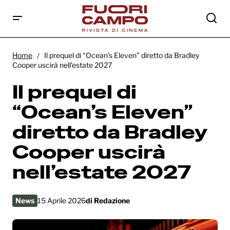
Il prequel di “Ocean’s Eleven” diretto da
Bradley Cooper uscirà nell’estate 2027
Home
Il prequel di “Ocean’s Eleven” diretto da Bradley
Cooper uscirà nell’estate 2027
Il prequel di
“Ocean’s Eleven”
diretto da Bradley
Cooper uscirà
nell’estate 2027
News
15 Aprile 2026
di
Redazione