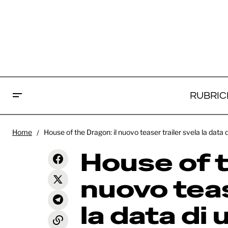
RUBRIC
Hous
Home
House of the Dragon: il nuovo teaser trailer svela la data d
John Doe: David Ayer dirigerà il
teas
thriller d'azione con Jason Statham
News
House of t
protagonista
dell
nuovo teas
la data di 