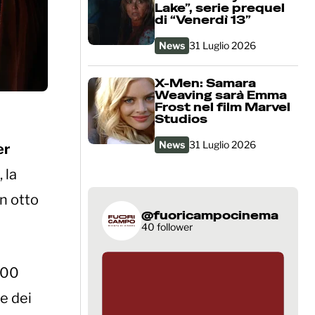
Lake”, serie prequel
di “Venerdì 13”
News
31 Luglio 2026
X-Men: Samara
Weaving sarà Emma
Frost nel film Marvel
Studios
News
31 Luglio 2026
er
, la
n otto
@fuoricampocinema
40 follower
200
le dei