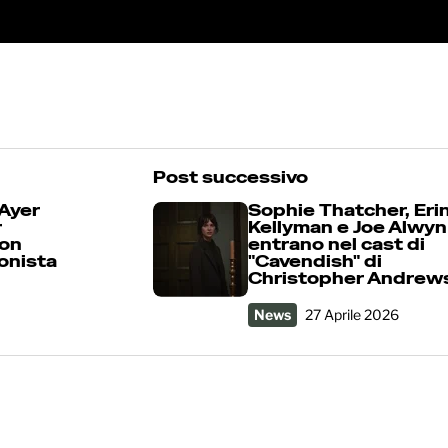
Post successivo
 Ayer
Sophie Thatcher, Eri
r
Kellyman e Joe Alwyn
son
entrano nel cast di
onista
"Cavendish" di
Christopher Andrew
News
27 Aprile 2026