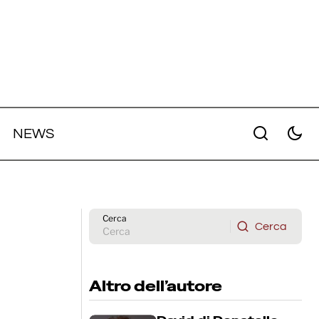
NEWS
o
Sophie Thatcher, Erin Kellyman e
i uscita
Joe Alwyn entrano nel cast di
"Cavendish" di Christopher
Andrews
Cerca
Cerca
Cerca
Altro dell’autore