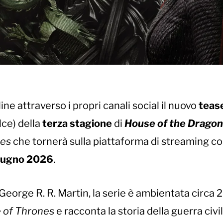
e attraverso i propri canali social il nuovo
teas
lce) della
terza
stagione
di
House of the Dragon
nes
che tornerà sulla piattaforma di streaming co
iugno 2026
.
George R. R. Martin, la serie è ambientata circa 
 of Thrones
e racconta la storia della guerra civi