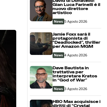
David di Donatello:
Gian Luca Farinelli è il
nuovo direttore
artistico
News
5 Agosto 2026
Jamie Foxx sarà il
protagonista di
“Deadlocked”, thriller
per Amazon MGM
News
4 Agosto 2026
Dave Bautista in
trattativa per
interpretare Kratos
in “God of War”
News
3 Agosto 2026
HBO Max acquisisce i
diritti di “Crystal