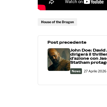
House of the Dragon
Post precedente
John Doe: David
dirigerà il thrille
d'azione con Ja
Statham protag
News
27 Aprile 2026