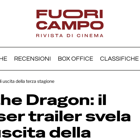
HE
RECENSIONI
BOX OFFICE
CLASSIFICHE
e of the Dragon: il nuov
i uscita della terza stagione
er trailer svela la data d
he Dragon: il
a terza stagione
er trailer svela
uscita della