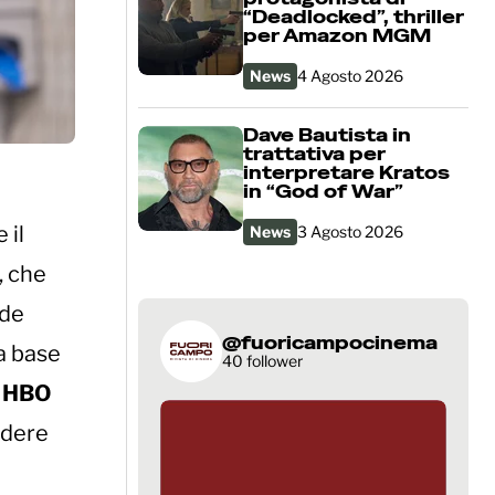
“Deadlocked”, thriller
per Amazon MGM
News
4 Agosto 2026
Dave Bautista in
trattativa per
interpretare Kratos
in “God of War”
 il
News
3 Agosto 2026
, che
nde
@fuoricampocinema
la base
40 follower
i
HBO
ndere