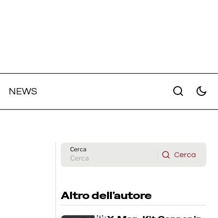
NEWS
medical
In lavorazione un nuovo film della
The
saga del "Signore degli Anelli"
scritto da Stephen Colbert e suo
figlio
Cerca
Cerca
Cerca
Altro dell’autore