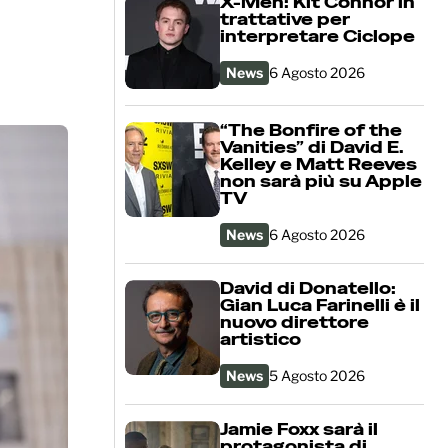
X-Men: Kit Connor in
trattative per
interpretare Ciclope
News
6 Agosto 2026
“The Bonfire of the
Vanities” di David E.
Kelley e Matt Reeves
non sarà più su Apple
TV
News
6 Agosto 2026
David di Donatello:
Gian Luca Farinelli è il
nuovo direttore
artistico
News
5 Agosto 2026
Jamie Foxx sarà il
protagonista di