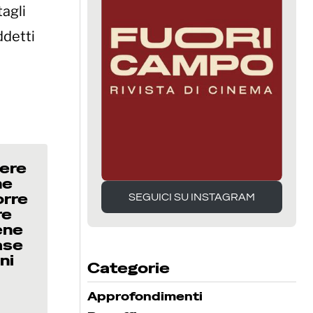
agli
ddetti
nere
he
orre
SEGUICI SU INSTAGRAM
re
SEGUICI SU INSTAGRAM
ene
ase
ni
Categorie
Approfondimenti