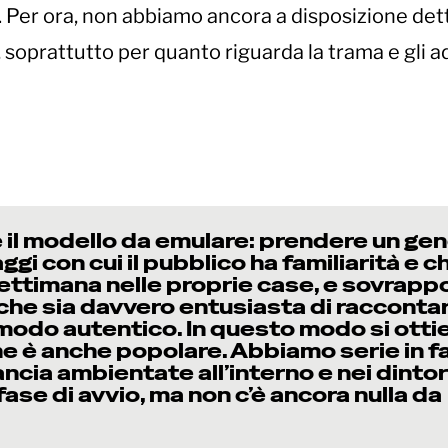
 Per ora, non abbiamo ancora a disposizione dett
e, soprattutto per quanto riguarda la trama e gli a
il modello da emulare: prendere un ge
gi con cui il pubblico ha familiarità e c
ettimana nelle proprie case, e sovrapp
 che sia davvero entusiasta di racconta
 modo autentico. In questo modo si otti
he è anche popolare. Abbiamo serie in f
rancia ambientate all’interno e nei dintor
fase di avvio, ma non c’è ancora nulla da