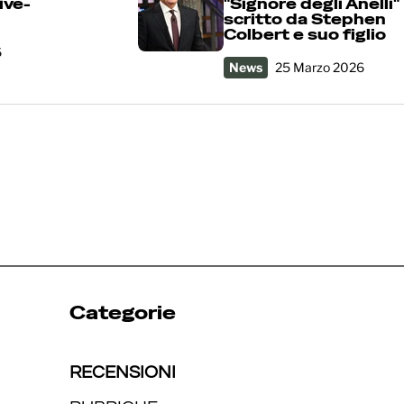
ive-
"Signore degli Anelli"
scritto da Stephen
Colbert e suo figlio
6
News
25 Marzo 2026
Categorie
RECENSIONI