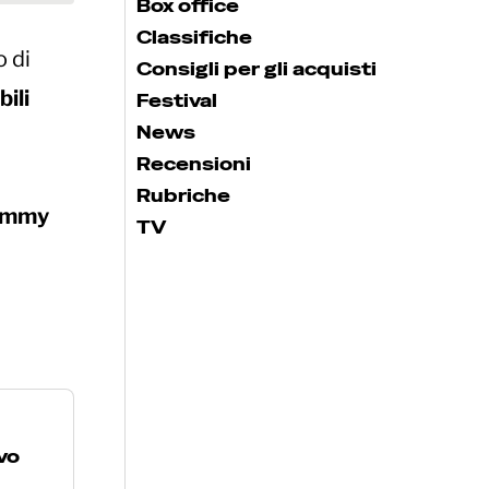
Box office
Classifiche
 di
Consigli per gli acquisti
bili
Festival
News
Recensioni
Rubriche
mmy
TV
vo