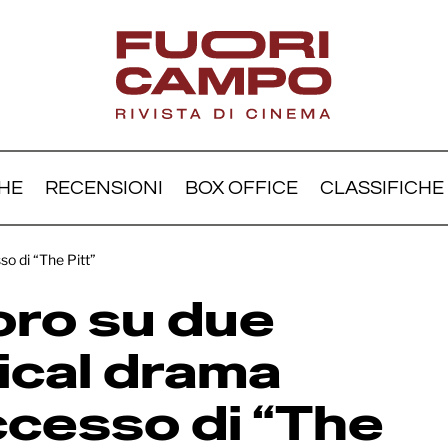
HE
RECENSIONI
BOX OFFICE
CLASSIFICHE
al lavoro su due nuovi 
o di “The Pitt”
a dopo il successo di “
oro su due
”
ical drama
ccesso di “The