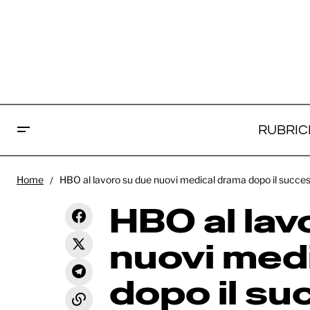
RUBRIC
HBO 
Home
HBO al lavoro su due nuovi medical drama dopo il success
dram
Scooby-Doo: Paul Walter Hauser
News
entra nel cast della serie live-action
HBO al lav
Pitt
nuovi med
dopo il su