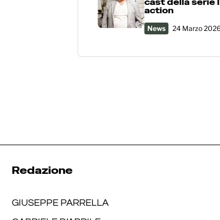
cast della serie l
action
News
24 Marzo 202
Redazione
GIUSEPPE PARRELLA