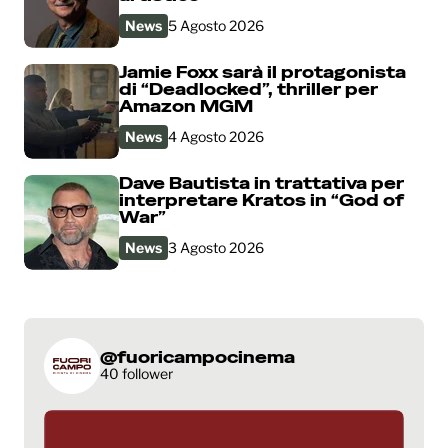
News
5 Agosto 2026
Jamie Foxx sarà il protagonista
di “Deadlocked”, thriller per
Amazon MGM
News
4 Agosto 2026
Dave Bautista in trattativa per
interpretare Kratos in “God of
War”
News
3 Agosto 2026
@fuoricampocinema
40 follower