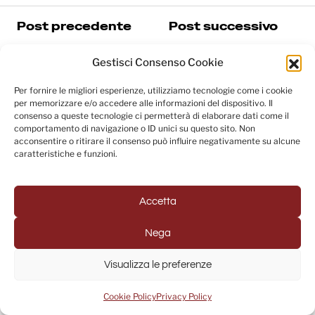
Post precedente
Post successivo
Dwayne Johnson
Dune - Parte tre:
protagonista
online il nuovo
Gestisci Consenso Cookie
dell'action drama
trailer del film di
"Free Byrd" diretto
Denis Villeneuve
Per fornire le migliori esperienze, utilizziamo tecnologie come i cookie
da Greg Kwedar
per memorizzare e/o accedere alle informazioni del dispositivo. Il
News
8 Luglio 2026
consenso a queste tecnologie ci permetterà di elaborare dati come il
News
8 Luglio 2026
comportamento di navigazione o ID unici su questo sito. Non
acconsentire o ritirare il consenso può influire negativamente su alcune
caratteristiche e funzioni.
Cerca
Accetta
Nega
Altro dell’autore
Visualizza le preferenze
X-Men: Kit Connor in trattative
Cookie Policy
Privacy Policy
per interpretare Ciclope