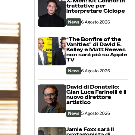
X-Men: Kit Connor in
trattative per
interpretare Ciclope
News
6 Agosto 2026
“The Bonfire of the
Vanities” di David E.
Kelley e Matt Reeves
non sarà più su Apple
TV
News
6 Agosto 2026
David di Donatello:
Gian Luca Farinelli è il
nuovo direttore
artistico
News
5 Agosto 2026
Jamie Foxx sarà il
protagonista di