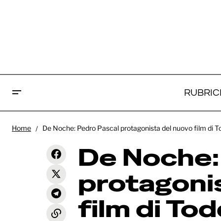
RUBRIC
De 
Home
De Noche: Pedro Pascal protagonista del nuovo film di 
Non aprite quella porta: A24 si
prot
aggiudica i diritti del franchise, in
News
De Noche:
sviluppo serie Tv e film
Tod
protagoni
film di To