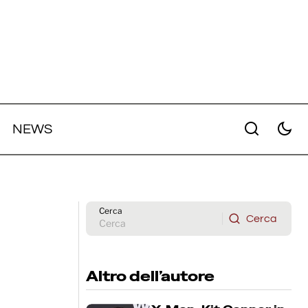
NEWS
di
L'esorcista: Chiwetel Ejiofor entra
nel cast del nuovo film
Cerca
Cerca
Cerca
Altro dell’autore