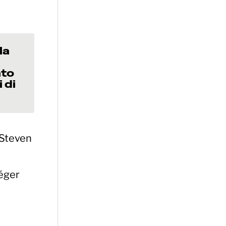
la
ato
 di
 Steven
Léger