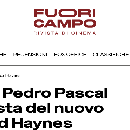
HE
RECENSIONI
BOX OFFICE
CLASSIFICHE
Noche: Pedro Pascal
Todd Haynes
agonista del nuovo film 
 Pedro Pascal
d Haynes
sta del nuovo
dd Haynes