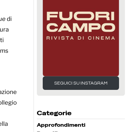
ue
di
cura
ti
ilms
SEGUICI SU INSTAGRAM
lazione
SEGUICI SU INSTAGRAM
ollegio
Categorie
lla
Approfondimenti