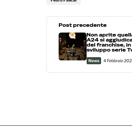
Post precedente
Non aprite quell
A24 si aggiudica 
del franchise, in
sviluppo serie Tv
News
4 Febbraio 20