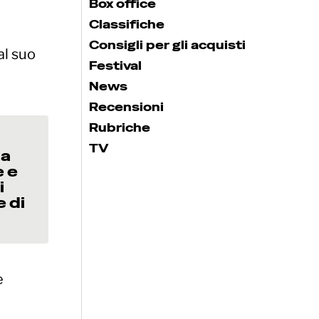
Box office
Classifiche
Consigli per gli acquisti
al suo
Festival
News
Recensioni
Rubriche
i
TV
la
e e
i
e di
e