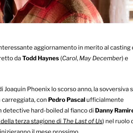
 interessante aggiornamento in merito al casting 
retto da
Todd Haynes
(
Carol
,
May December
) e
di Joaquin Phoenix lo scorso anno, la sovversiva s
n carreggiata, con
Pedro Pascal
ufficialmente
 detective hard-boiled al fianco di
Danny Ramir
della terza stagione di
The Last of Us
) nel ruolo 
inizieranno il mese prossimo.