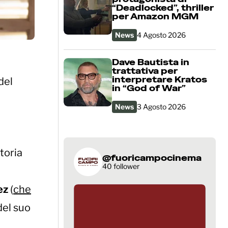
“Deadlocked”, thriller
per Amazon MGM
News
4 Agosto 2026
Dave Bautista in
trattativa per
interpretare Kratos
del
in “God of War”
News
3 Agosto 2026
toria
@fuoricampocinema
40 follower
ez
(
che
del suo