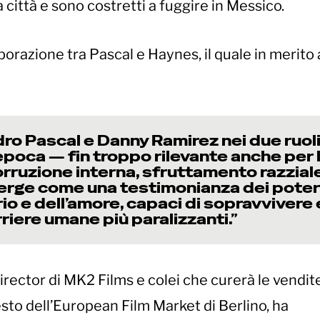
 città e sono costretti a fuggire in Messico.
borazione tra Pascal e Haynes, il quale in merito 
ro Pascal e Danny Ramirez nei due ruol
’epoca — fin troppo rilevante anche per 
rruzione interna, sfruttamento razzial
erge come una testimonianza dei poter
io e dell’amore, capaci di sopravvivere 
riere umane più paralizzanti.”
rector di MK2 Films e colei che curerà le vendit
esto dell’European Film Market di Berlino, ha