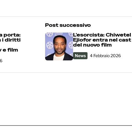
Post successivo
a porta:
L'esorcista: Chiwetel
i diritti
Ejiofor entra nel cast
del nuovo film
 e film
News
4 Febbraio 2026
26