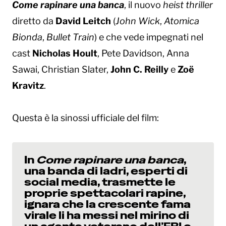
Come rapinare una banca
, il nuovo
heist thriller
diretto da
David Leitch
(
John Wick
,
Atomica
Bionda
,
Bullet Train
) e che vede impegnati nel
cast
Nicholas Hoult
, Pete Davidson, Anna
Sawai, Christian Slater,
John C. Reilly
e
Zoë
Kravitz
.
Questa è la sinossi ufficiale del film:
In
Come rapinare una banca
,
una banda di ladri, esperti di
social media, trasmette le
proprie spettacolari rapine,
ignara che la crescente fama
virale li ha messi nel mirino di