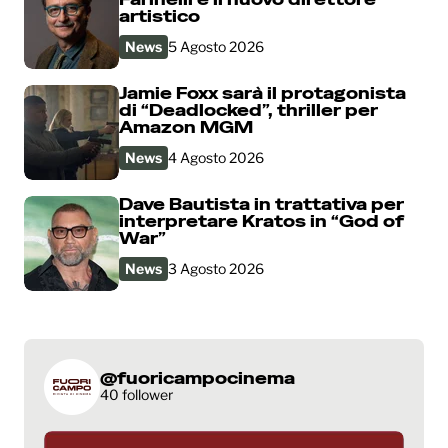
artistico
News
5 Agosto 2026
Jamie Foxx sarà il protagonista
di “Deadlocked”, thriller per
Amazon MGM
News
4 Agosto 2026
Dave Bautista in trattativa per
interpretare Kratos in “God of
War”
News
3 Agosto 2026
@fuoricampocinema
40 follower