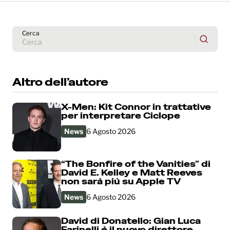
Cerca
Altro dell’autore
X-Men: Kit Connor in trattative
per interpretare Ciclope
News
6 Agosto 2026
“The Bonfire of the Vanities” di
David E. Kelley e Matt Reeves
non sarà più su Apple TV
News
6 Agosto 2026
David di Donatello: Gian Luca
Farinelli è il nuovo direttore