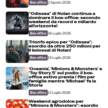
Box office
2 Agosto 2026
“Odissea” di Nolan continua a
dominare il box-office: secondo
weekend da record e miliardo
all’orizzonte!
Box office
26 Luglio 2026
Trionfo epico per “Odissea”:
esordio da oltre 250 milioni per
il kolossal di Nolan!
Box office
19 Luglio 2026
‘Oceania’, ‘Minions & Monsters’ e
‘Toy Story 5’ sul podio: il box-
office estivo premia i film per
famiglie mentre ‘Michael’ fa la
Storia
Box office
12 Luglio 2026
Weekend agrodolce per
“Minions & Monsters”: esordio