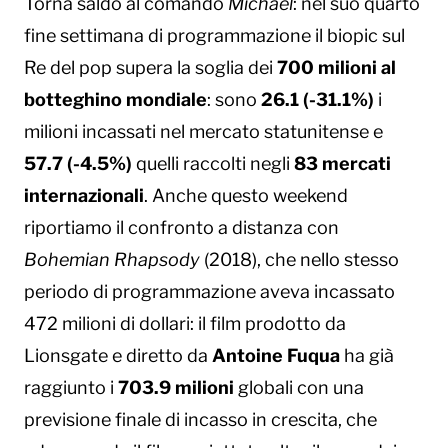
Torna saldo al comando
Michael
: nel suo quarto
fine settimana di programmazione il biopic sul
Re del pop supera la soglia dei
700 milioni al
botteghino mondiale
: sono
26.1 (-31.1%)
i
milioni incassati nel mercato statunitense e
57.7 (-4.5%)
quelli raccolti negli
83 mercati
internazionali
. Anche questo weekend
riportiamo il confronto a distanza con
Bohemian Rhapsody
(2018), che nello stesso
periodo di programmazione aveva incassato
472 milioni di dollari: il film prodotto da
Lionsgate e diretto da
Antoine Fuqua
ha già
raggiunto i
703.9 milioni
globali con una
previsione finale di incasso in crescita, che