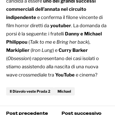
candida a essere
uno dei grandi successi
commerciali dell’annata nel circuito
indipendente
e conferma il filone vincente di
film horror diretti da
youtuber
. La domanda da
porsi è la seguente: i fratelli
Danny e Michael
Philippou
(
Talk to me
e
Bring her back
),
Markiplier
(
Iron Lung
) e
Curry Barker
(
Obsession
) rappresentano dei casi isolati o
stiamo assistendo alla nascita di una nuova
wave crossmediale tra
YouTube
e cinema?
Il Diavolo veste Prada 2
Michael
Post precedente
Post successivo