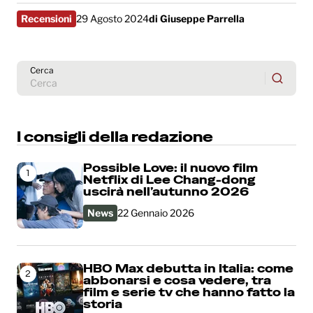
Recensioni
29 Agosto 2024
di
Giuseppe Parrella
Cerca
I consigli della redazione
Possible Love: il nuovo film
1
Netflix di Lee Chang-dong
uscirà nell’autunno 2026
News
22 Gennaio 2026
HBO Max debutta in Italia: come
2
abbonarsi e cosa vedere, tra
film e serie tv che hanno fatto la
storia