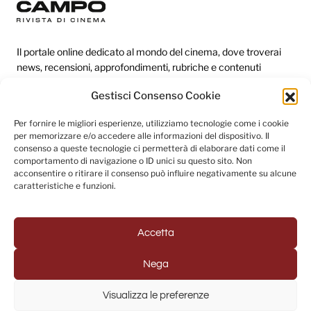
Il portale online dedicato al mondo del cinema, dove troverai
news, recensioni, approfondimenti, rubriche e contenuti
esclusivi dai festival più prestigiosi.
Gestisci Consenso Cookie
Per fornire le migliori esperienze, utilizziamo tecnologie come i cookie
Redazione
per memorizzare e/o accedere alle informazioni del dispositivo. Il
consenso a queste tecnologie ci permetterà di elaborare dati come il
Categorie
comportamento di navigazione o ID unici su questo sito. Non
acconsentire o ritirare il consenso può influire negativamente su alcune
Link utili
caratteristiche e funzioni.
Accetta
Seguici sui social
Nega
Visualizza le preferenze
© 2025 Fuori Campo - Testata Giornalistica registrata al