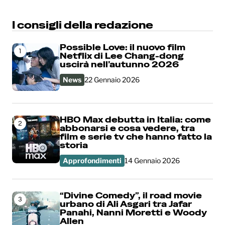
I consigli della redazione
Possible Love: il nuovo film
1
Netflix di Lee Chang-dong
uscirà nell’autunno 2026
News
22 Gennaio 2026
HBO Max debutta in Italia: come
2
abbonarsi e cosa vedere, tra
film e serie tv che hanno fatto la
storia
Approfondimenti
14 Gennaio 2026
“Divine Comedy”, il road movie
3
urbano di Ali Asgari tra Jafar
Panahi, Nanni Moretti e Woody
Allen