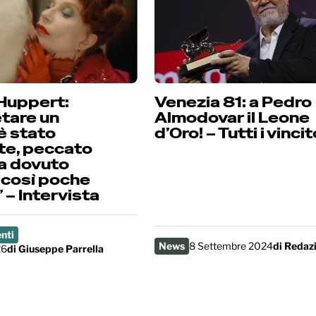
 Huppert:
Venezia 81: a Pedro
etare un
Almodovar il Leone
è stato
d’Oro! – Tutti i vincit
te, peccato
a dovuto
così poche
 – Intervista
nti
News
8 Settembre 2024
di
Redaz
26
di
Giuseppe Parrella