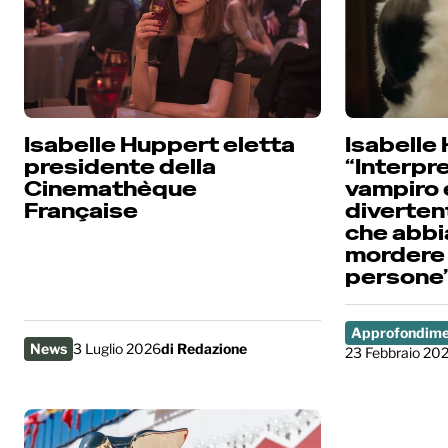
Isabelle Huppert eletta
Isabelle
presidente della
“Interpr
Cinemathèque
vampiro 
Française
diverten
che abbi
mordere 
persone”
Approfondime
News
3 Luglio 2026
di
Redazione
23 Febbraio 20