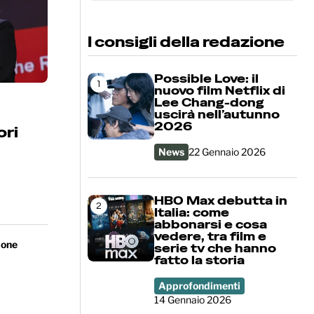
Cerca
I consigli della redazione
Possible Love: il
1
nuovo film Netflix di
Lee Chang-dong
uscirà nell’autunno
2026
ori
News
22 Gennaio 2026
HBO Max debutta in
2
Italia: come
abbonarsi e cosa
vedere, tra film e
ione
serie tv che hanno
fatto la storia
Approfondimenti
14 Gennaio 2026