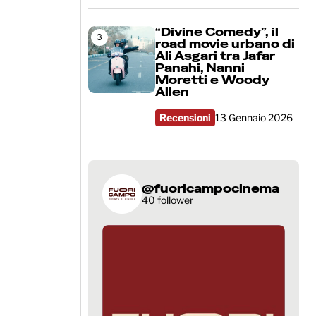
“Divine Comedy”, il
3
road movie urbano di
Ali Asgari tra Jafar
Panahi, Nanni
Moretti e Woody
Allen
Recensioni
13 Gennaio 2026
@fuoricampocinema
40 follower