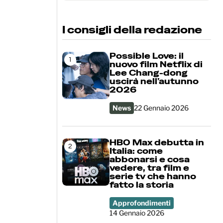
Cerca
I consigli della redazione
Possible Love: il
1
nuovo film Netflix di
Lee Chang-dong
uscirà nell’autunno
2026
News
22 Gennaio 2026
HBO Max debutta in
2
Italia: come
abbonarsi e cosa
vedere, tra film e
serie tv che hanno
fatto la storia
Approfondimenti
14 Gennaio 2026