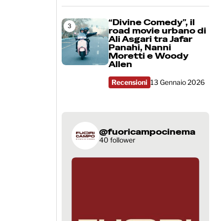
“Divine Comedy”, il
3
road movie urbano di
Ali Asgari tra Jafar
Panahi, Nanni
Moretti e Woody
Allen
Recensioni
13 Gennaio 2026
@fuoricampocinema
40 follower