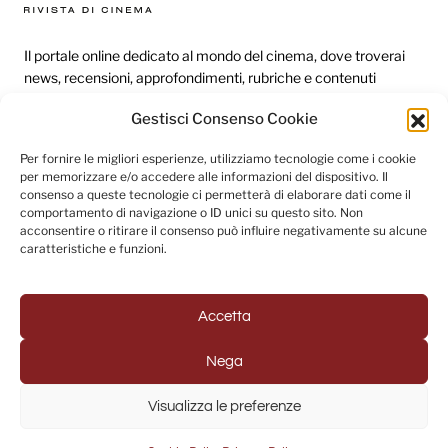
Il portale online dedicato al mondo del cinema, dove troverai
news, recensioni, approfondimenti, rubriche e contenuti
esclusivi dai festival più prestigiosi.
Gestisci Consenso Cookie
Per fornire le migliori esperienze, utilizziamo tecnologie come i cookie
Redazione
per memorizzare e/o accedere alle informazioni del dispositivo. Il
consenso a queste tecnologie ci permetterà di elaborare dati come il
Categorie
comportamento di navigazione o ID unici su questo sito. Non
acconsentire o ritirare il consenso può influire negativamente su alcune
Link utili
caratteristiche e funzioni.
Accetta
Seguici sui social
Nega
Visualizza le preferenze
© 2025 Fuori Campo - Testata Giornalistica registrata al
Tribunale di Napoli (Registrazione n. 33 del 31/07/2022)