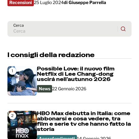
Recensioni
25 Luglio 2024
di
Giuseppe Parrella
Cerca
I consigli della redazione
Possible Love: il nuovo film
1
Netflix di Lee Chang-dong
uscirà nell’autunno 2026
News
22 Gennaio 2026
HBO Max debutta in Italia: come
2
abbonarsi e cosa vedere, tra
film e serie tv che hanno fatto la
storia
Approfondimenti
14 Gennaio 2026