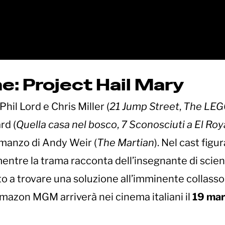
ne: Project Hail Mary
 Phil Lord e Chris Miller (
21 Jump Street
,
The LE
rd (
Quella casa nel bosco
,
7 Sconosciuti a El Roy
manzo di Andy Weir (
The Martian
). Nel cast figu
mentre la trama racconta dell’insegnante di scie
o a trovare una soluzione all’imminente collasso
Amazon MGM arriverà nei cinema italiani il
19 ma