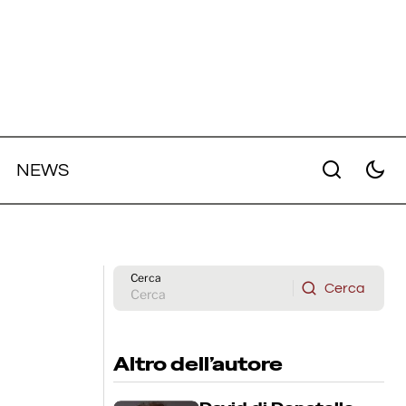
NEWS
ot e i
The Adventures of Cliff Booth: il
trailer ufficiale del film di David
Fincher diffuso al Super Bowl 2026
Cerca
Cerca
Cerca
Altro dell’autore