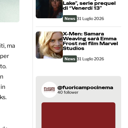
Lake”, serie prequel
di “Venerdì 13”
News
31 Luglio 2026
X-Men: Samara
Weaving sarà Emma
Frost nel film Marvel
ti, ma
Studios
 per
News
31 Luglio 2026
to.
in
 in
@fuoricampocinema
40 follower
ks.