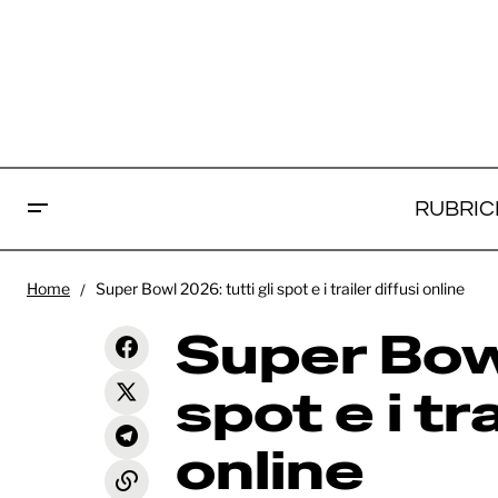
RUBRIC
Supe
“Send Help” ancora primo al box-
Home
Super Bowl 2026: tutti gli spot e i trailer diffusi online
office USA, mentre “Zootropolis 2”
News
trai
sale a quota 1.8 miliardi!
Super Bowl
spot e i tra
online