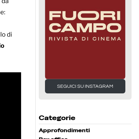
o da
e:
lo di
io
SEGUICI SU INSTAGRAM
SEGUICI SU INSTAGRAM
Categorie
Approfondimenti