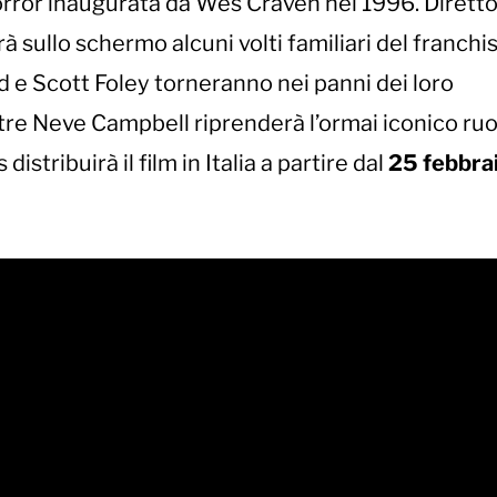
horror inaugurata da Wes Craven nel 1996. Dirett
rà sullo schermo alcuni volti familiari del franchis
 e Scott Foley torneranno nei panni dei loro
re Neve Campbell riprenderà l’ormai iconico ruo
istribuirà il film in Italia a partire dal
25 febbra