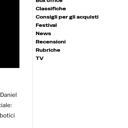
Box office
Classifiche
Consigli per gli acquisti
Festival
News
Recensioni
Rubriche
TV
 Daniel
iale:
botici
!