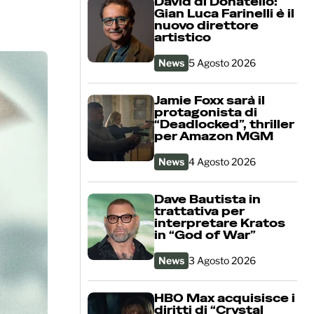
David di Donatello:
Gian Luca Farinelli è il
nuovo direttore
artistico
News
5 Agosto 2026
Jamie Foxx sarà il
protagonista di
“Deadlocked”, thriller
per Amazon MGM
News
4 Agosto 2026
Dave Bautista in
trattativa per
interpretare Kratos
in “God of War”
News
3 Agosto 2026
HBO Max acquisisce i
diritti di “Crystal