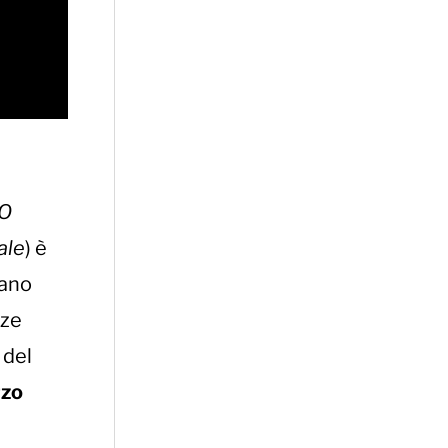
GO
ale
) è
rano
nze
 del
rzo