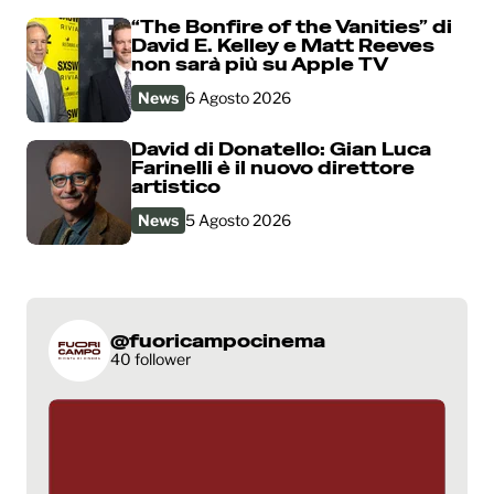
“The Bonfire of the Vanities” di
David E. Kelley e Matt Reeves
non sarà più su Apple TV
News
6 Agosto 2026
David di Donatello: Gian Luca
Farinelli è il nuovo direttore
artistico
News
5 Agosto 2026
@fuoricampocinema
40 follower