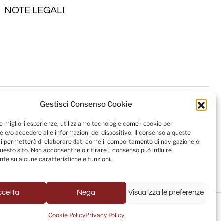
NOTE LEGALI
Gestisci Consenso Cookie
le migliori esperienze, utilizziamo tecnologie come i cookie per
 e/o accedere alle informazioni del dispositivo. Il consenso a queste
ci permetterà di elaborare dati come il comportamento di navigazione o
questo sito. Non acconsentire o ritirare il consenso può influire
te su alcune caratteristiche e funzioni.
ccetta
Nega
Visualizza le preferenze
Powered by
USB S.p.A. - Società Benefit
Cookie Policy
Privacy Policy