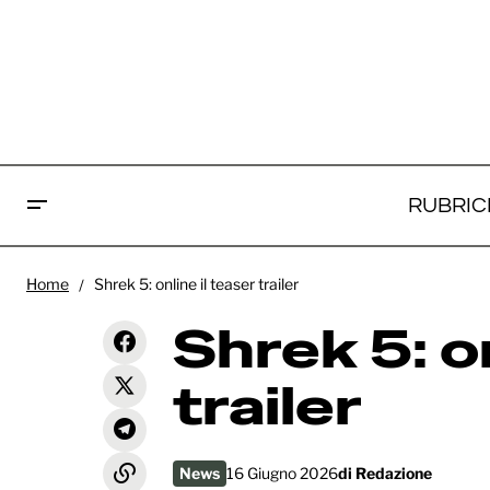
RUBRIC
Anya Taylor-Joy entra nel cast di
S
"The Lord of the Rings: The Hunt
News
Home
Shrek 5: online il teaser trailer
for Gollum"
Shrek 5: on
trailer
News
16 Giugno 2026
di
Redazione