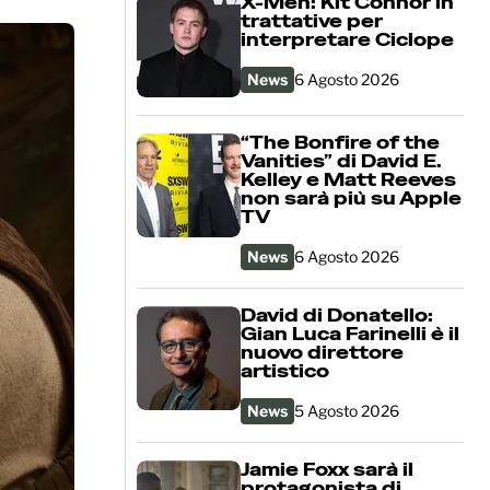
X-Men: Kit Connor in
trattative per
interpretare Ciclope
News
6 Agosto 2026
“The Bonfire of the
Vanities” di David E.
Kelley e Matt Reeves
non sarà più su Apple
TV
News
6 Agosto 2026
David di Donatello:
Gian Luca Farinelli è il
nuovo direttore
artistico
News
5 Agosto 2026
Jamie Foxx sarà il
protagonista di