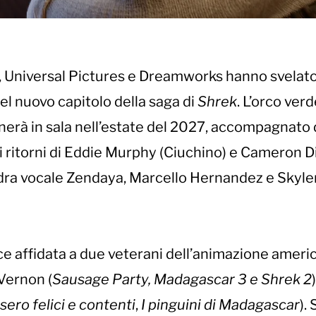
al, Universal Pictures e Dreamworks hanno svelat
el nuovo capitolo della saga di
Shrek
. L’orco ver
nerà in sala nell’estate del 2027, accompagnato 
ai ritorni di Eddie Murphy (Ciuchino) e Cameron D
adra vocale Zendaya, Marcello Hernandez e Skyle
ce affidata a due veterani dell’animazione ameri
ernon (
Sausage Party, Madagascar 3 e Shrek 2
ssero
felici e contenti
,
I pinguini di Madagascar
). 