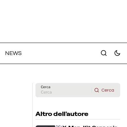
NEWS
La serie tv HBO con protagonisti
ailer
Gorilla Grodd e Jimmy Olsen
inizierà a breve le riprese
Cerca
Cerca
Cerca
Altro dell’autore