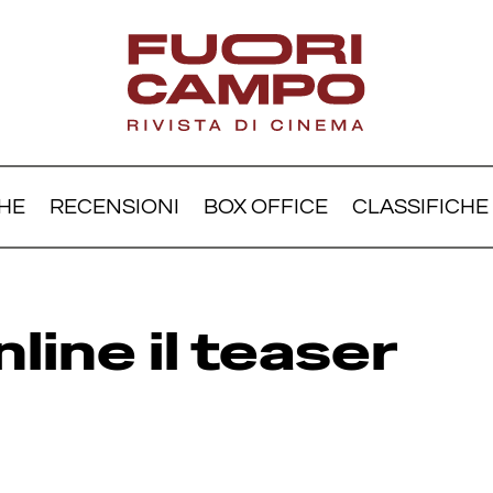
HE
RECENSIONI
BOX OFFICE
CLASSIFICHE
hrek 5: online il teaser tr
line il teaser