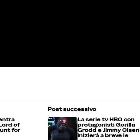
Post successivo
entra
La serie tv HBO con
 Lord of
protagonisti Gorilla
unt for
Grodd e Jimmy Olsen
inizierà a breve le