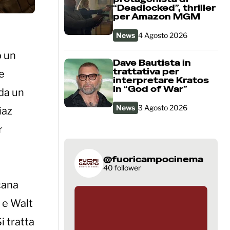
“Deadlocked”, thriller
per Amazon MGM
News
4 Agosto 2026
o un
Dave Bautista in
trattativa per
de
interpretare Kratos
in “God of War”
da un
News
3 Agosto 2026
iaz
r
@fuoricampocinema
40 follower
cana
) e Walt
Si tratta