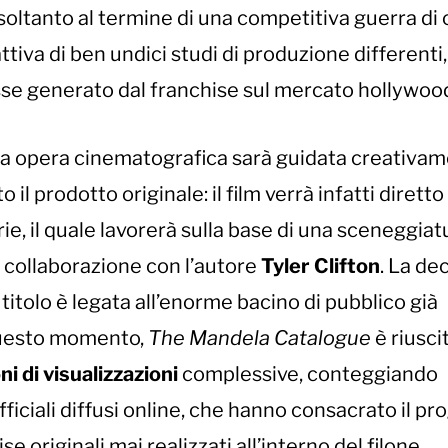
soltanto al termine di una competitiva guerra di 
ttiva di ben undici studi di produzione differenti,
sse generato dal franchise sul mercato hollywoo
va opera cinematografica sarà guidata creativa
il prodotto originale: il film verrà infatti diretto
serie, il quale lavorerà sulla base di una sceneggia
a collaborazione con l’autore
Tyler Clifton
. La de
 titolo è legata all’enorme bacino di pubblico già
 questo momento,
The Mandela Catalogue
è riusci
ni di visualizzazioni
complessive, conteggiando
ficiali diffusi online, che hanno consacrato il pr
 originali mai realizzati all’interno del filone