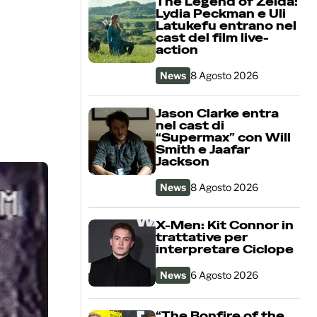
The Legend of Zelda:
Lydia Peckman e Uli
Latukefu entrano nel
cast del film live-
action
News
8 Agosto 2026
Jason Clarke entra
nel cast di
“Supermax” con Will
Smith e Jaafar
Jackson
News
8 Agosto 2026
X-Men: Kit Connor in
trattative per
interpretare Ciclope
News
6 Agosto 2026
“The Bonfire of the