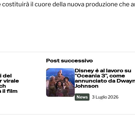
 costituirà il cuore della nuova produzione che a
Post successivo
Disney è al lavoro su
i del
"Oceania 3", come
 virale
annunciato da Dway
ach
Johnson
il film
News
3 Luglio 2026