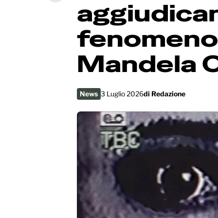
aggiudicano
fenomeno
Mandela C
News
3 Luglio 2026
di
Redazione