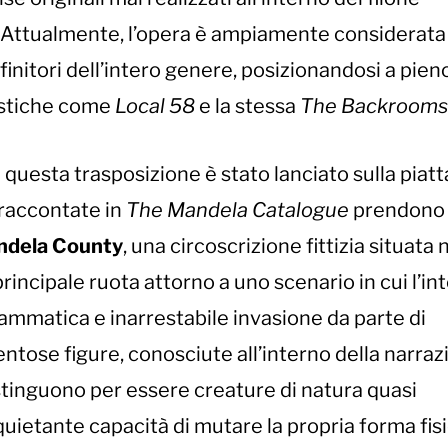
Attualmente, l’opera è ampiamente considerat
finitori dell’intero genere, posizionandosi a pieno
istiche come
Local 58
e la stessa
The Backrooms
i questa trasposizione è stato lanciato sulla pia
 raccontate in
The Mandela Catalogue
prendono 
dela County
, una circoscrizione fittizia situata 
principale ruota attorno a uno scenario in cui l’in
rammatica e inarrestabile invasione da parte di
ntose figure, conosciute all’interno della narra
distinguono per essere creature di natura quasi
uietante capacità di mutare la propria forma fisi