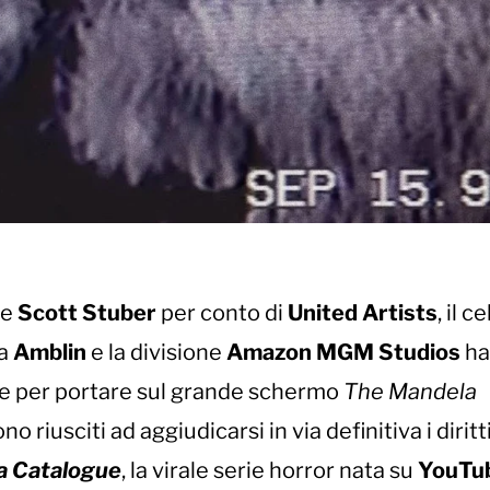
he
Scott Stuber
per conto di
United Artists
, il c
ua
Amblin
e la divisione
Amazon MGM Studios
ha
ive per portare sul grande schermo
The Mandela
ono riusciti ad aggiudicarsi in via definitiva i diritt
a Catalogue
, la virale serie horror nata su
YouTu