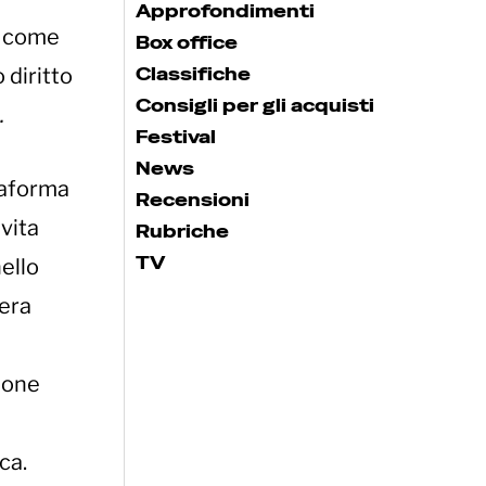
Approfondimenti
a come
Box office
Classifiche
 diritto
Consigli per gli acquisti
.
Festival
News
ttaforma
Recensioni
vita
Rubriche
TV
nello
tera
zione
ca.