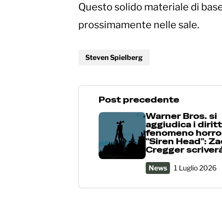
Questo solido materiale di base
prossimamente nelle sale.
Steven Spielberg
Post precedente
Warner Bros. si
aggiudica i diritt
fenomeno horror
"Siren Head": Z
Cregger scriverà 
News
1 Luglio 2026