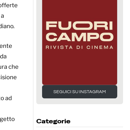
offerte
 a
diano.
mente
 da
tura che
cisione
SEGUICI SU INSTAGRAM
to ad
SEGUICI SU INSTAGRAM
ogetto
Categorie