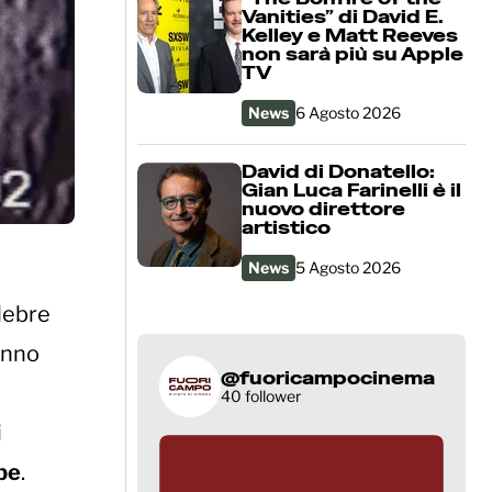
Vanities” di David E.
Kelley e Matt Reeves
non sarà più su Apple
TV
News
6 Agosto 2026
David di Donatello:
Gian Luca Farinelli è il
nuovo direttore
artistico
News
5 Agosto 2026
elebre
nno
@fuoricampocinema
40 follower
i
be
.