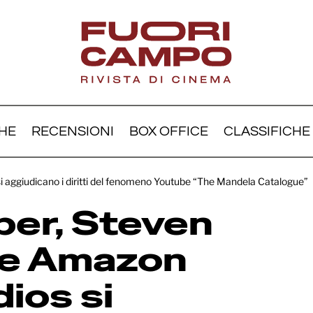
HE
RECENSIONI
BOX OFFICE
CLASSIFICHE
tt Stuber, Steven Spielb
 aggiudicano i diritti del fenomeno Youtube “The Mandela Catalogue”
zon MGM Studios si
ber, Steven
udicano i diritti del fe
tube “The Mandela Cata
 e Amazon
ios si