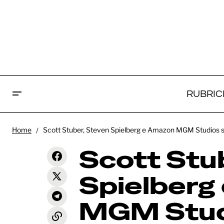
RUBRIC
Sco
Home
Scott Stuber, Steven Spielberg e Amazon MGM Studios si
Ama
Warner Bros. si aggiudica i diritti del
fenomeno horror virale "Siren
Scott Stu
News
aggi
Head": Zach Cregger scriverà il
film
You
Spielberg
MGM Stud