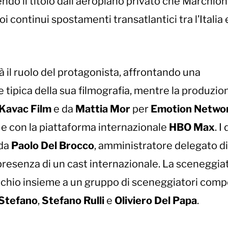
ndo il titolo dall’aeroplano privato che Marchio
i continui spostamenti transatlantici tra l’Italia e
il ruolo del protagonista, affrontando una
e tipica della sua filmografia, mentre la produzio
Kavac Film
e da
Mattia Mor
per
Emotion Netwo
e con la piattaforma internazionale
HBO Max
. I
 da
Paolo Del Brocco
, amministratore delegato di
resenza di un cast internazionale. La sceneggia
locchio insieme a un gruppo di sceneggiatori com
 Stefano
,
Stefano Rulli
e
Oliviero Del Papa
.