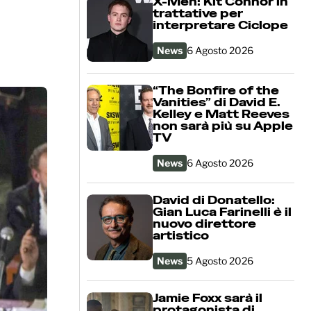
X-Men: Kit Connor in
trattative per
interpretare Ciclope
News
6 Agosto 2026
“The Bonfire of the
Vanities” di David E.
Kelley e Matt Reeves
non sarà più su Apple
TV
News
6 Agosto 2026
David di Donatello:
Gian Luca Farinelli è il
nuovo direttore
artistico
News
5 Agosto 2026
Jamie Foxx sarà il
protagonista di