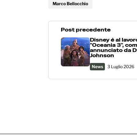
Marco Bellocchio
Post precedente
Disney è al lavor
"Oceania 3", co
annunciato da 
Johnson
News
3 Luglio 2026