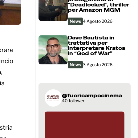
“Deadlocked”, thriller
per Amazon MGM
News
4 Agosto 2026
Dave Bautista in
trattativa per
interpretare Kratos
orare
in “God of War”
uncio
News
3 Agosto 2026
a
,
ia
@fuoricampocinema
40 follower
stria