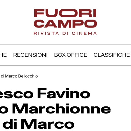
HE
RECENSIONI
BOX OFFICE
CLASSIFICHE
rfrancesco Favino sarà S
 di Marco Bellocchio
hionne in “Falcon” di M
esco Favino
locchio
io Marchionne
” di Marco