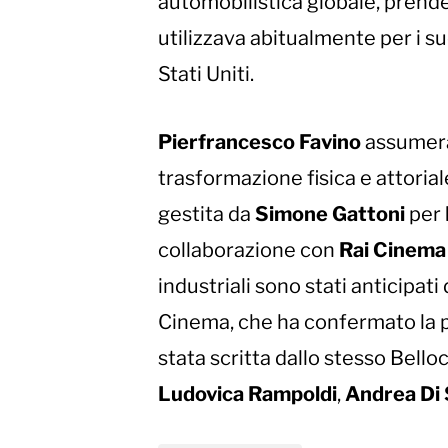
automobilistica globale, prende
utilizzava abitualmente per i suo
Stati Uniti.
Pierfrancesco Favino
assumerà 
trasformazione fisica e attorial
gestita da
Simone Gattoni
per
collaborazione con
Rai Cinema
industriali sono stati anticipati
Cinema, che ha confermato la p
stata scritta dallo stesso Bel
Ludovica Rampoldi
,
Andrea Di