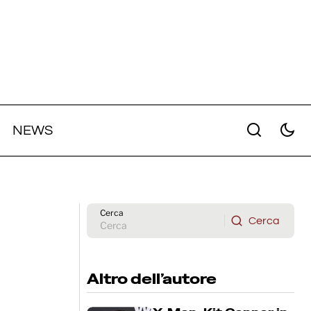
NEWS
ergio
Venezia 83: annunciata la sezione
arco
Classici con Cassavetes, Maresco,
Bunuel e tanti altri
Cerca
Cerca
Cerca
Altro dell’autore