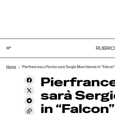
RUBRIC
Pie
Home
Pierfrancesco Favino sarà Sergio Marchionne in “Falcon”
Disney è al lavoro su "Oceania 3",
Marc
come annunciato da Dwayne
News
Pierfranc
Johnson
Bel
sarà Serg
in “Falcon