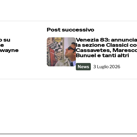
Post successivo
o su
Venezia 83: annunci
me
la sezione Classici c
Dwayne
Cassavetes, Maresco
Bunuel e tanti altri
News
3 Luglio 2026