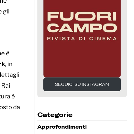
nne
 gli
ne è
rk
, in
 dettagli
SEGUICI SU INSTAGRAM
 Rai
SEGUICI SU INSTAGRAM
tura è
posto da
Categorie
Approfondimenti