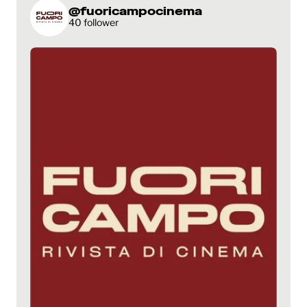
@fuoricampocinema
40 follower