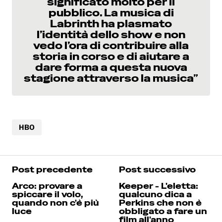
significato molto per il
pubblico. La musica di
Labrinth ha plasmato
l’identità dello show e non
vedo l’ora di contribuire alla
storia in corso e di aiutare a
dare forma a questa nuova
stagione attraverso la musica”
HBO
Post precedente
Post successivo
Arco: provare a
Keeper - L'eletta:
spiccare il volo,
qualcuno dica a
quando non c'è più
Perkins che non è
luce
obbligato a fare un
film all'anno