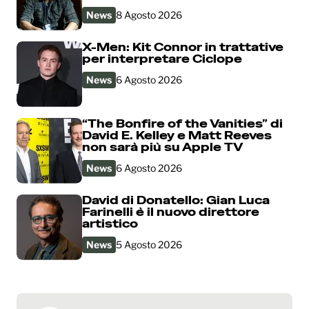
News
8 Agosto 2026
X-Men: Kit Connor in trattative
per interpretare Ciclope
News
6 Agosto 2026
“The Bonfire of the Vanities” di
David E. Kelley e Matt Reeves
non sarà più su Apple TV
News
6 Agosto 2026
David di Donatello: Gian Luca
Farinelli è il nuovo direttore
artistico
News
5 Agosto 2026