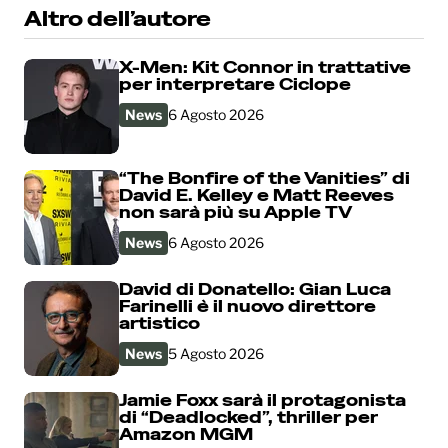
Altro dell’autore
X-Men: Kit Connor in trattative
per interpretare Ciclope
News
6 Agosto 2026
“The Bonfire of the Vanities” di
David E. Kelley e Matt Reeves
non sarà più su Apple TV
News
6 Agosto 2026
David di Donatello: Gian Luca
Farinelli è il nuovo direttore
artistico
News
5 Agosto 2026
Jamie Foxx sarà il protagonista
di “Deadlocked”, thriller per
Amazon MGM