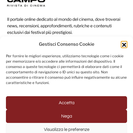
Il portale online dedicato al mondo del cinema, dove troverai
news, recensioni, approfondimenti, rubriche e contenuti
esclusivi dai festival più prestigiosi.
Gestisci Consenso Cookie
Redazione
Per fornire le migliori esperienze, utilizziamo tecnologie come i cookie
per memorizzare e/o accedere alle informazioni del dispositivo. Il
Categorie
consenso a queste tecnologie ci permetterà di elaborare dati come il
comportamento di navigazione o ID unici su questo sito. Non
Link utili
acconsentire o ritirare il consenso può influire negativamente su alcune
caratteristiche e funzioni.
Seguici sui social
Accetta
Nega
© 2025 Fuori Campo - Testata Giornalistica registrata al
Visualizza le preferenze
Tribunale di Napoli (Registrazione n. 33 del 31/07/2022)