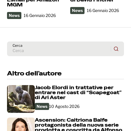
MGM
News
16 Gennaio 2026
News
16 Gennaio 2026
Cerca
Altro dell’autore
Jacob Elordi in trattative per
entrare nel cast di “Scapegoat”
di Ari Aster
News
10 Agosto 2026
Ascension: Caitriona Balfe
protagonista della nuova serie
prodotta e coscritta da Alfonso