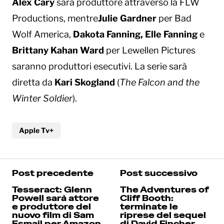
Alex Cary
sarà produttore attraverso la FLW
Productions, mentre
Julie Gardner
per Bad
Wolf America,
Dakota Fanning, Elle Fanning
e
Brittany Kahan Ward
per Lewellen Pictures
saranno produttori esecutivi. La serie sarà
diretta da
Kari Skogland
(
The Falcon and the
Winter Soldier
).
Apple Tv+
Post precedente
Post successivo
Tesseract: Glenn
The Adventures of
Powell sarà attore
Cliff Booth:
e produttore del
terminate le
nuovo film di Sam
riprese del sequel
Esmail per Amazon
di David Fincher